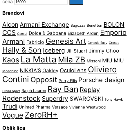
cena
Filter
Brendovi
Alcon
Armani Exchange
BOLON
Bagozza
Benetton
Emporio
CCS
Dolce & Gabbana
Elizabeth Arden
Consul
Genesis Art
Armani
Fabricio
Genesis Easy
Grosso
Hally & Son
Iceberg
Jimmy Choo
Jill Stuart
La Matta
Mila ZB
Kaos
MIU MIU
Missoni
Oliviero
OculoLens
NIKKIA'S
Oakley
Moschino
Contini
Opposit
Porsche design
Perry Ellis
Ray Ban
Replay
Ralph Lauren
Prada Sport
Rodenstock
Superdry
SWAROVSKI
Tony Hawk
Trudi
Unimed Pharma
Versace
Vivienne Westwood
ZeroRH+
Vogue
Oblik lica