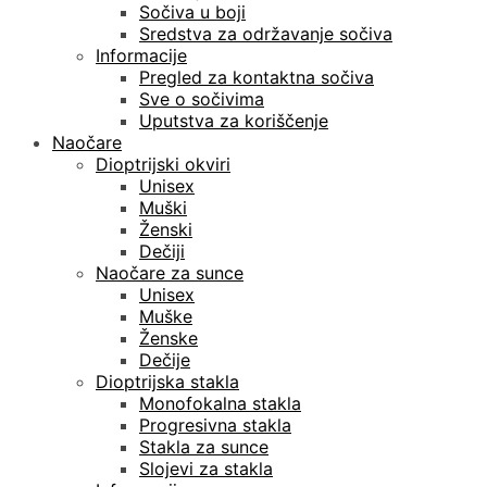
Sočiva u boji
Sredstva za održavanje sočiva
Informacije
Pregled za kontaktna sočiva
Sve o sočivima
Uputstva za koriščenje
Naočare
Dioptrijski okviri
Unisex
Muški
Ženski
Dečiji
Naočare za sunce
Unisex
Muške
Ženske
Dečije
Dioptrijska stakla
Monofokalna stakla
Progresivna stakla
Stakla za sunce
Slojevi za stakla