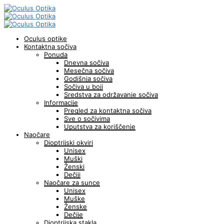
Oculus optike
Kontaktna sočiva
Ponuda
Dnevna sočiva
Mesečna sočiva
Godišnja sočiva
Sočiva u boji
Sredstva za održavanje sočiva
Informacije
Pregled za kontaktna sočiva
Sve o sočivima
Uputstva za koriščenje
Naočare
Dioptrijski okviri
Unisex
Muški
Ženski
Dečiji
Naočare za sunce
Unisex
Muške
Ženske
Dečije
Dioptrijska stakla