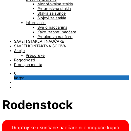
Monofokalna stakla
Progresivna stakla
Stakla za sunce
Slojevi za stakla
Informacije
Sve o naočarima
Kako izabrati naočare
Pregled za naočare
SAVETI STAKLA I NAOČARE
SAVETI KONTAKTNA SOČIVA
Akcije
Preporuke
Pogodnosti
Prodajna mesta
0
Korpa
Rodenstock
Dioptrijske i sunčane naočare nije moguće kupiti