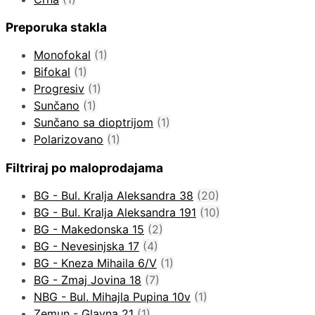
Preporuka stakla
Monofokal
(1)
Bifokal
(1)
Progresiv
(1)
Sunčano
(1)
Sunčano sa dioptrijom
(1)
Polarizovano
(1)
Filtriraj po maloprodajama
BG - Bul. Kralja Aleksandra 38
(20)
BG - Bul. Kralja Aleksandra 191
(10)
BG - Makedonska 15
(2)
BG - Nevesinjska 17
(4)
BG - Kneza Mihaila 6/V
(1)
BG - Zmaj Jovina 18
(7)
NBG - Bul. Mihajla Pupina 10v
(1)
Zemun - Glavna 21
(1)