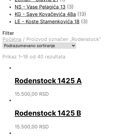
NS - Vase Pelagića 13
(3)
KG - Save Kovačevića 48a
(13)
LE - Koste Stamenkovića 18
(3)
Filter
Početna
/
Proizvod označen „Rodenstock“
Prikaz 1–18 od 40 rezultata
Rodenstock 1425 A
15.500,00
RSD
Rodenstock 1425 B
15.500,00
RSD