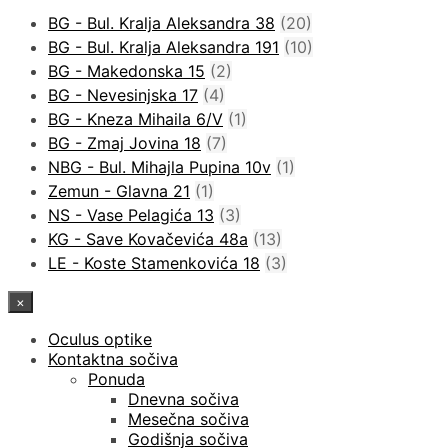
BG - Bul. Kralja Aleksandra 38
(20)
BG - Bul. Kralja Aleksandra 191
(10)
BG - Makedonska 15
(2)
BG - Nevesinjska 17
(4)
BG - Kneza Mihaila 6/V
(1)
BG - Zmaj Jovina 18
(7)
NBG - Bul. Mihajla Pupina 10v
(1)
Zemun - Glavna 21
(1)
NS - Vase Pelagića 13
(3)
KG - Save Kovačevića 48a
(13)
LE - Koste Stamenkovića 18
(3)
×
Oculus optike
Kontaktna sočiva
Ponuda
Dnevna sočiva
Mesečna sočiva
Godišnja sočiva