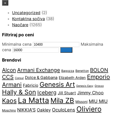
×
Uncategorized
(2)
Kontaktna sočiva
(38)
Naočare
(1265)
Filtriraj po ceni
Minimalna cena
Maksimalna
cena
Filter
Brendovi
Alcon
Armani Exchange
BOLON
Bagozza
Benetton
Emporio
CCS
Dolce & Gabbana
Elizabeth Arden
Consul
Genesis Art
Armani
Fabricio
Genesis Easy
Grosso
Hally & Son
Iceberg
Jimmy Choo
Jill Stuart
La Matta
Mila ZB
Kaos
MIU MIU
Missoni
Oliviero
OculoLens
NIKKIA'S
Oakley
Moschino