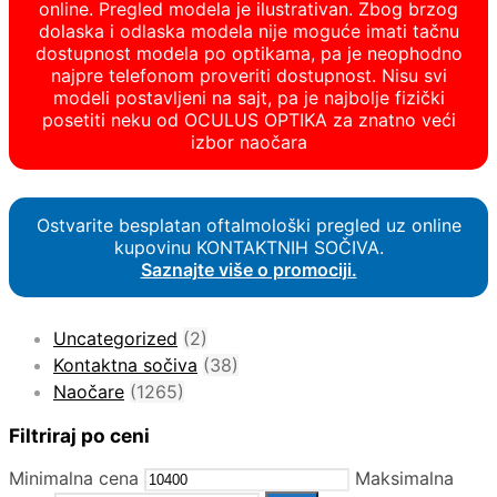
online. Pregled modela je ilustrativan. Zbog brzog
dolaska i odlaska modela nije moguće imati tačnu
dostupnost modela po optikama, pa je neophodno
najpre telefonom proveriti dostupnost. Nisu svi
modeli postavljeni na sajt, pa je najbolje fizički
posetiti neku od OCULUS OPTIKA za znatno veći
izbor naočara
Ostvarite besplatan oftalmološki pregled uz online
kupovinu KONTAKTNIH SOČIVA.
Saznajte više o promociji.
Uncategorized
(2)
Kontaktna sočiva
(38)
Naočare
(1265)
Filtriraj po ceni
Minimalna cena
Maksimalna