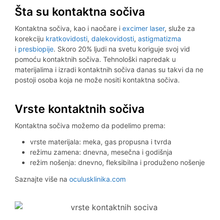
Šta su kontaktna sočiva
Kontaktna sočiva, kao i naočare i
excimer laser
, služe za
korekciju
kratkovidosti
,
dalekovidosti
,
astigmatizma
i
presbiopije
.
Skoro 20% ljudi na svetu koriguje svoj vid
pomoću kontaktnih sočiva. Tehnološki napredak u
materijalima i izradi kontaktnih sočiva danas su takvi da ne
postoji osoba koja ne može nositi kontaktna sočiva.
Vrste kontaktnih sočiva
Kontaktna sočiva možemo da podelimo prema:
vrste materijala: meka, gas propusna i tvrda
režimu zamena: dnevna, mesečna i godišnja
režim nošenja: dnevno, fleksibilna i produženo nošenje
Saznajte više na
oculusklinika.com