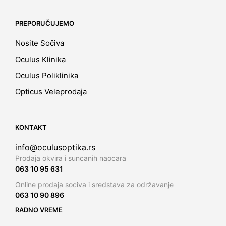
PREPORUČUJEMO
Nosite Sočiva
Oculus Klinika
Oculus Poliklinika
Opticus Veleprodaja
KONTAKT
info@oculusoptika.rs
Prodaja okvira i suncanih naocara
063 10 95 631
Online prodaja sociva i sredstava za održavanje
063 10 90 896
RADNO VREME