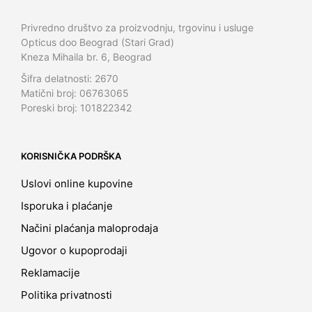
Privredno društvo za proizvodnju, trgovinu i usluge
Opticus doo Beograd (Stari Grad)
Kneza Mihaila br. 6, Beograd
Šifra delatnosti: 2670
Matični broj: 06763065
Poreski broj: 101822342
KORISNIČKA PODRŠKA
Uslovi online kupovine
Isporuka i plaćanje
Načini plaćanja maloprodaja
Ugovor o kupoprodaji
Reklamacije
Politika privatnosti