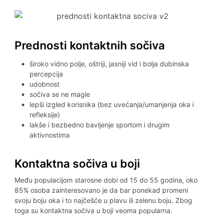
Prednosti kontaktnih sočiva
široko vidno polje, oštriji, jasniji vid i bolja dubinska
percepcija
udobnost
sočiva se ne magle
lepši izgled korisnika (bez uvećanja/umanjenja oka i
refleksije)
lakše i bezbedno bavljenje sportom i drugim
aktivnostima
Kontaktna sočiva u boji
Među populacijom starosne dobi od 15 do 55 godina, oko
85% osoba zainteresovano je da bar ponekad promeni
svoju boju oka i to najčešće u plavu ili zelenu boju. Zbog
toga su kontaktna sočiva u boji veoma popularna.