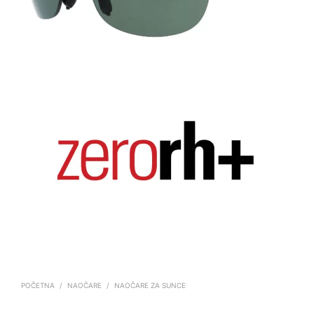
POČETNA
/
NAOČARE
/
NAOČARE ZA SUNCE