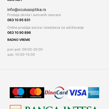
info@oculusoptika.rs
Prodaja okvira i suncanih naocara
063 10 95 631
Online prodaja sociva i sredstava za održavanje
063 10 90 896
RADNO VREME
pon-pet: 09:00-20:00
sub: 10:00-15:00
`