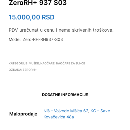
ZeroRH+ 937 S03
15.000,00
RSD
PDV uračunat u cenu i nema skrivenih troškova.
Model: Zero-RH-RH937-S03
KATEGORIJE:
MUŠKE
,
NAOČARE
,
NAOČARE ZA SUNCE
OZNAKA:
ZERORH+
DODATNE INFORMACIJE
Niš – Vojvode Mišića 62
,
KG – Save
Maloprodaje
Kovačevića 48a