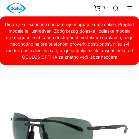
0
Dioptrijske i sunčane naočare nije moguće kupiti online. Pregled
modela je ilustrativan. Zbog brzog dolaska i odlaska modela
nije moguće imati tačnu dostupnost modela po optikama, pa je
neophodno najpre telefonom proveriti dostupnost. Nisu svi
modeli postavljeni na sajt, pa je najbolje fizički posetiti neku od
OCULUS OPTIKA za znatno veći izbor naočara