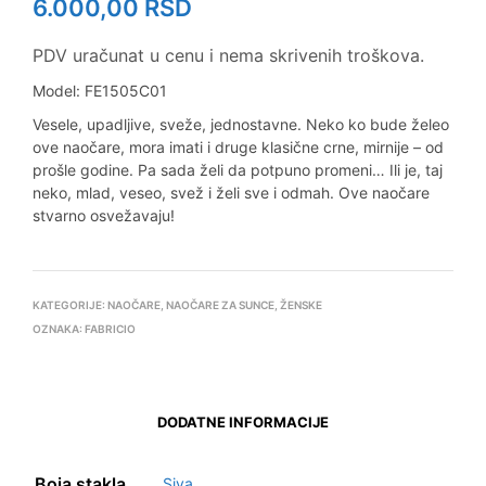
6.000,00
RSD
PDV uračunat u cenu i nema skrivenih troškova.
Model: FE1505C01
Vesele, upadljive, sveže, jednostavne. Neko ko bude želeo
ove naočare, mora imati i druge klasične crne, mirnije – od
prošle godine. Pa sada želi da potpuno promeni… Ili je, taj
neko, mlad, veseo, svež i želi sve i odmah. Ove naočare
stvarno osvežavaju!
KATEGORIJE:
NAOČARE
,
NAOČARE ZA SUNCE
,
ŽENSKE
OZNAKA:
FABRICIO
DODATNE INFORMACIJE
Boja stakla
Siva