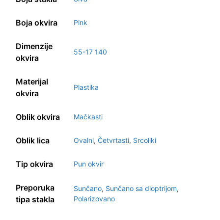
Boja okvira
Pink
Dimenzije
55-17 140
okvira
Materijal
Plastika
okvira
Oblik okvira
Mačkasti
Oblik lica
Ovalni
,
Četvrtasti
,
Srcoliki
Tip okvira
Pun okvir
Preporuka
Sunčano
,
Sunčano sa dioptrijom
,
tipa stakla
Polarizovano