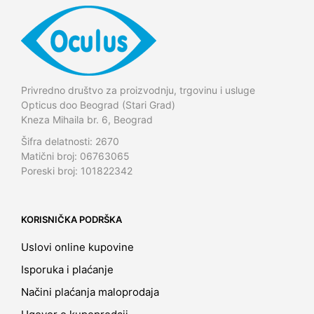
Privredno društvo za proizvodnju, trgovinu i usluge
Opticus doo Beograd (Stari Grad)
Kneza Mihaila br. 6, Beograd
Šifra delatnosti: 2670
Matični broj: 06763065
Poreski broj: 101822342
KORISNIČKA PODRŠKA
Uslovi online kupovine
Isporuka i plaćanje
Načini plaćanja maloprodaja