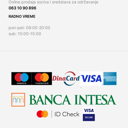
Online prodaja sociva i sredstava za održavanje
063 10 90 896
RADNO VREME
pon-pet: 09:00-20:00
sub: 10:00-15:00
`