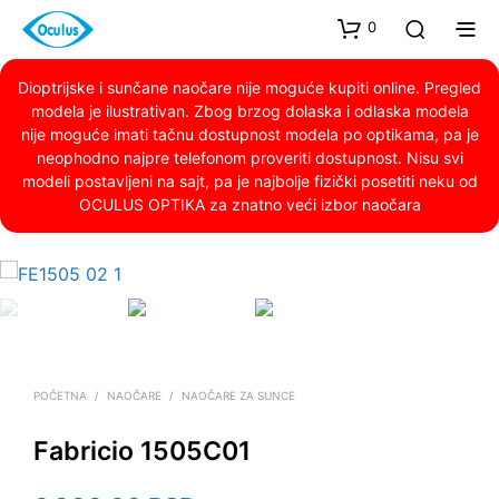
0
Dioptrijske i sunčane naočare nije moguće kupiti online. Pregled
modela je ilustrativan. Zbog brzog dolaska i odlaska modela
nije moguće imati tačnu dostupnost modela po optikama, pa je
neophodno najpre telefonom proveriti dostupnost. Nisu svi
modeli postavljeni na sajt, pa je najbolje fizički posetiti neku od
OCULUS OPTIKA za znatno veći izbor naočara
POČETNA
/
NAOČARE
/
NAOČARE ZA SUNCE
Fabricio 1505C01