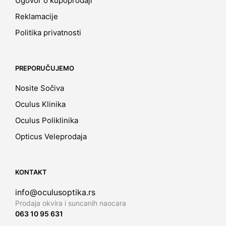
Ugovor o kupoprodaji
Reklamacije
Politika privatnosti
PREPORUČUJEMO
Nosite Sočiva
Oculus Klinika
Oculus Poliklinika
Opticus Veleprodaja
KONTAKT
info@oculusoptika.rs
Prodaja okvira i suncanih naocara
063 10 95 631