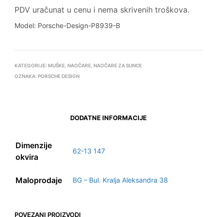
PDV uračunat u cenu i nema skrivenih troškova.
Model: Porsche-Design-P8939-B
KATEGORIJE:
MUŠKE
,
NAOČARE
,
NAOČARE ZA SUNCE
OZNAKA:
PORSCHE DESIGN
DODATNE INFORMACIJE
Dimenzije
62-13 147
okvira
Maloprodaje
BG – Bul. Kralja Aleksandra 38
POVEZANI PROIZVODI