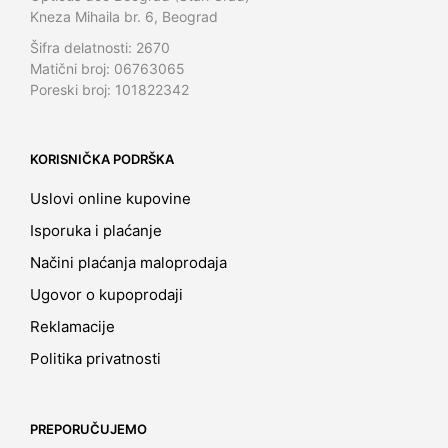
Kneza Mihaila br. 6, Beograd
Šifra delatnosti: 2670
Matični broj: 06763065
Poreski broj: 101822342
KORISNIČKA PODRŠKA
Uslovi online kupovine
Isporuka i plaćanje
Načini plaćanja maloprodaja
Ugovor o kupoprodaji
Reklamacije
Politika privatnosti
PREPORUČUJEMO