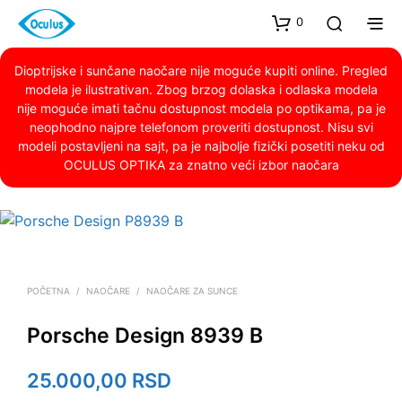
0
Dioptrijske i sunčane naočare nije moguće kupiti online. Pregled
modela je ilustrativan. Zbog brzog dolaska i odlaska modela
nije moguće imati tačnu dostupnost modela po optikama, pa je
neophodno najpre telefonom proveriti dostupnost. Nisu svi
modeli postavljeni na sajt, pa je najbolje fizički posetiti neku od
OCULUS OPTIKA za znatno veći izbor naočara
POČETNA
/
NAOČARE
/
NAOČARE ZA SUNCE
Porsche Design 8939 B
25.000,00
RSD