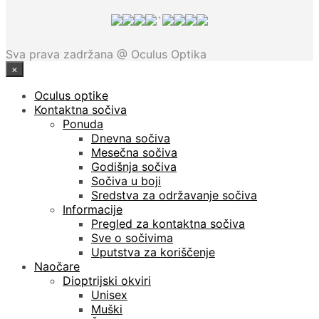
`
Sva prava zadržana @ Oculus Optika
×
Oculus optike
Kontaktna sočiva
Ponuda
Dnevna sočiva
Mesečna sočiva
Godišnja sočiva
Sočiva u boji
Sredstva za održavanje sočiva
Informacije
Pregled za kontaktna sočiva
Sve o sočivima
Uputstva za koriščenje
Naočare
Dioptrijski okviri
Unisex
Muški