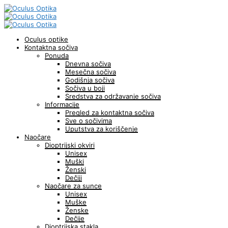
Oculus optike
Kontaktna sočiva
Ponuda
Dnevna sočiva
Mesečna sočiva
Godišnja sočiva
Sočiva u boji
Sredstva za održavanje sočiva
Informacije
Pregled za kontaktna sočiva
Sve o sočivima
Uputstva za koriščenje
Naočare
Dioptrijski okviri
Unisex
Muški
Ženski
Dečiji
Naočare za sunce
Unisex
Muške
Ženske
Dečije
Dioptrijska stakla