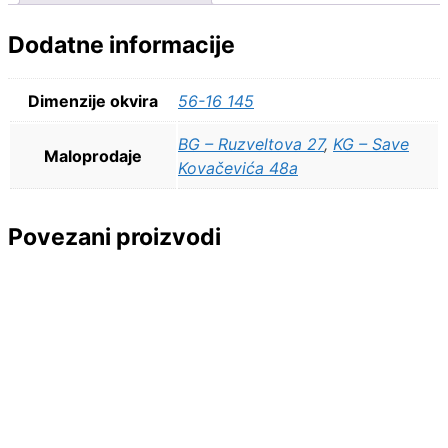
Dodatne informacije
Dimenzije okvira
56-16 145
BG – Ruzveltova 27
,
KG – Save
Maloprodaje
Kovačevića 48a
Povezani proizvodi
16.800,00
RSD
11.800,00
RSD