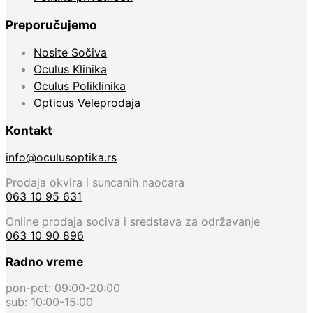
Preporučujemo
Nosite Sočiva
Oculus Klinika
Oculus Poliklinika
Opticus Veleprodaja
Kontakt
info@oculusoptika.rs
Prodaja okvira i suncanih naocara
063 10 95 631
Online prodaja sociva i sredstava za održavanje
063 10 90 896
Radno vreme
pon-pet: 09:00-20:00
sub: 10:00-15:00