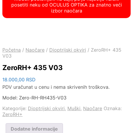
posetiti neku od OCULUS OPTIKA za znatno veći
izbor naočara
Početna
/
Naočare
/
Dioptrijski okviri
/
ZeroRH+ 435
V03
ZeroRH+ 435 V03
18.000,00
RSD
PDV uračunat u cenu i nema skrivenih troškova.
Model: Zero-RH-RH435-V03
Kategorije:
Dioptrijski okviri
,
Muški
,
Naočare
Oznaka:
ZeroRH+
Dodatne informacije