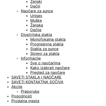
Ženski
Dečiji
Naočare za sunce
Unisex
Muške
Ženske
Dečije
Dioptrijska stakla
Monofokalna stakla
Progresivna stakla
Stakla za sunce
Slojevi za stakla
Informacije
Sve o naočarima
Kako izabrati naočare
Pregled za naočare
SAVETI STAKLA I NAOČARE
SAVETI KONTAKTNA SOČIVA
Akcije
Preporuke
Pogodnosti
Prodajna mesta