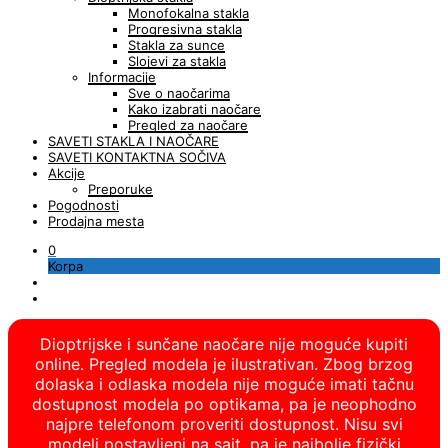
Monofokalna stakla
Progresivna stakla
Stakla za sunce
Slojevi za stakla
Informacije
Sve o naočarima
Kako izabrati naočare
Pregled za naočare
SAVETI STAKLA I NAOČARE
SAVETI KONTAKTNA SOČIVA
Akcije
Preporuke
Pogodnosti
Prodajna mesta
0
Korpa
Dioptrijske i sunčane naočare nije moguće kupiti
online. Pregled modela je ilustrativan. Zbog brzog
dolaska i odlaska modela nije moguće imati tačnu
dostupnost modela po optikama, pa je neophodno
najpre telefonom proveriti dostupnost. Nisu svi
modeli postavljeni na sajt, pa je najbolje fizički