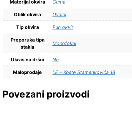
Materijal okvira
Guma
Oblik okvira
Ovalni
Tip okvira
Pun okvir
Preporuka tipa
Monofokal
stakla
Ukras na dršci
Ne
Maloprodaje
LE – Koste Stamenkovića 18
Povezani proizvodi
11.800,00
RSD