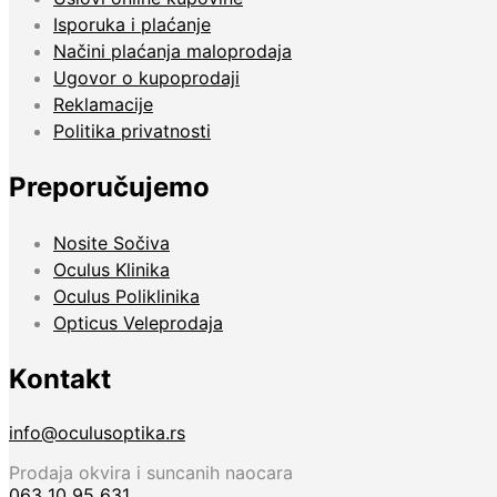
Isporuka i plaćanje
Načini plaćanja maloprodaja
Ugovor o kupoprodaji
Reklamacije
Politika privatnosti
Preporučujemo
Nosite Sočiva
Oculus Klinika
Oculus Poliklinika
Opticus Veleprodaja
Kontakt
info@oculusoptika.rs
Prodaja okvira i suncanih naocara
063 10 95 631