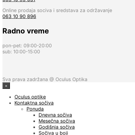
Online prodaja sociva i sredstava za održavanje
063 10 90 896
Radno vreme
pon-pet: 09:00-20:00
sub: 10:00-15:00
Sva prava zadržana @ Oculus Optika
×
Oculus optike
Kontaktna sočiva
Ponuda
Dnevna sočiva
Mesečna sočiva
Godišnja sočiva
Sočiva u boji