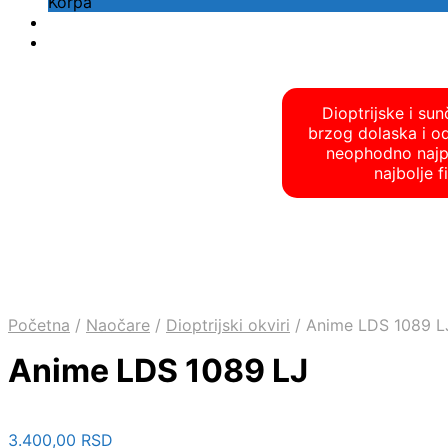
Korpa
Dioptrijske i su
brzog dolaska i o
neophodno najpre
najbolje 
Početna
/
Naočare
/
Dioptrijski okviri
/
Anime LDS 1089 L
Anime LDS 1089 LJ
3.400,00
RSD