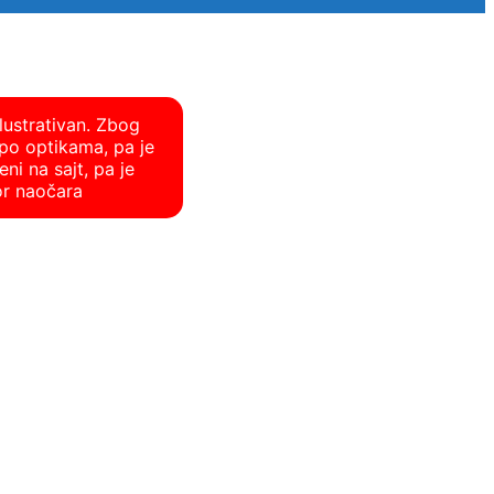
lustrativan. Zbog
po optikama, pa je
ni na sajt, pa je
or naočara