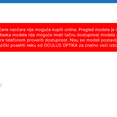
nčane naočare nije moguće kupiti online. Pregled modela je i
dlaska modela nije moguće imati tačnu dostupnost modela 
 telefonom proveriti dostupnost. Nisu svi modeli postavlje
fizički posetiti neku od OCULUS OPTIKA za znatno veći izb
J