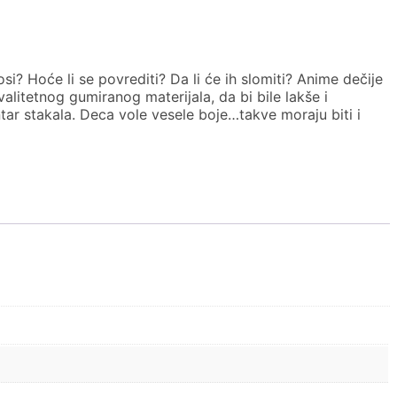
osi? Hoće li se povrediti? Da li će ih slomiti? Anime dečije
alitetnog gumiranog materijala, da bi bile lakše i
tar stakala. Deca vole vesele boje…takve moraju biti i