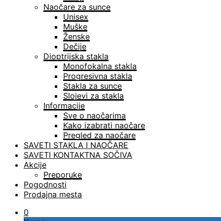
Naočare za sunce
Unisex
Muške
Ženske
Dečije
Dioptrijska stakla
Monofokalna stakla
Progresivna stakla
Stakla za sunce
Slojevi za stakla
Informacije
Sve o naočarima
Kako izabrati naočare
Pregled za naočare
SAVETI STAKLA I NAOČARE
SAVETI KONTAKTNA SOČIVA
Akcije
Preporuke
Pogodnosti
Prodajna mesta
0