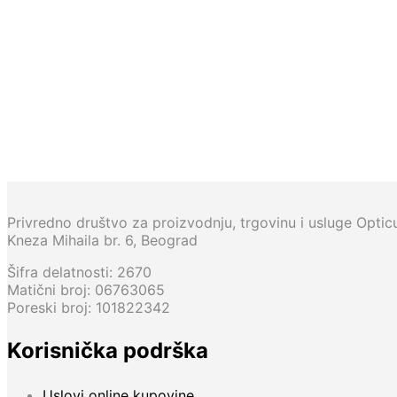
13.500,00
RSD
15.500,00
RSD
7.500,00
RSD
Privredno društvo za proizvodnju, trgovinu i usluge Opti
Kneza Mihaila br. 6, Beograd
Šifra delatnosti: 2670
Matični broj: 06763065
Poreski broj: 101822342
Korisnička podrška
Uslovi online kupovine