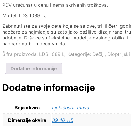
PDV uračunat u cenu i nema skrivenih troškova.
Model: LDS 1089 LJ
Zabrinuti ste za svoje dete koje se sa dve, tri ili četri go
naočare za najmladje su zato jako pažljivo dizajnirane, tr
udobnije. Drškice su fleksiblne, model je ovalnog oblika i
naočare da bi ih deca volela.
Šifra proizvoda:
LDS 1089 Lj
Kategorije:
Dečiji
,
Dioptrijski
Dodatne informacije
Dodatne informacije
Boja okvira
Ljubičasta
,
Plava
Dimenzije okvira
39-16 115