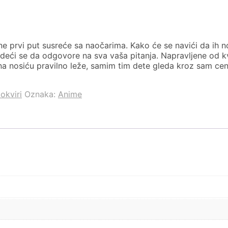
dine prvi put susreće sa naočarima. Kako će se navići da ih n
udeći se da odgovore na sva vaša pitanja. Napravljene od kv
 na nosiću pravilno leže, samim tim dete gleda kroz sam cen
 okviri
Oznaka:
Anime