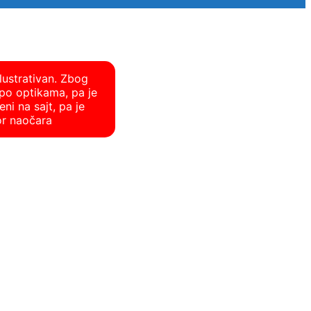
lustrativan. Zbog
po optikama, pa je
ni na sajt, pa je
or naočara