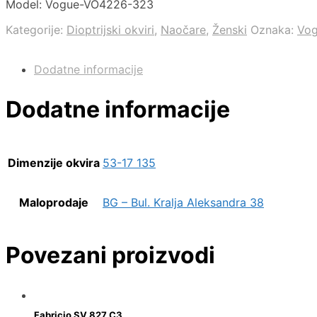
Model: Vogue-VO4226-323
Kategorije:
Dioptrijski okviri
,
Naočare
,
Ženski
Oznaka:
Vo
Dodatne informacije
Dodatne informacije
Dimenzije okvira
53-17 135
Maloprodaje
BG – Bul. Kralja Aleksandra 38
Povezani proizvodi
Fabricio SV 827 C3