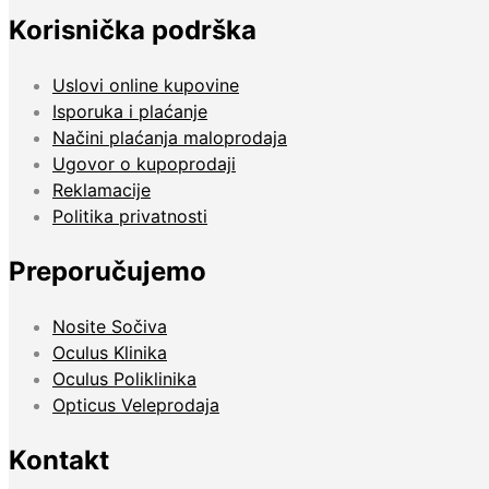
Korisnička podrška
Uslovi online kupovine
Isporuka i plaćanje
Načini plaćanja maloprodaja
Ugovor o kupoprodaji
Reklamacije
Politika privatnosti
Preporučujemo
Nosite Sočiva
Oculus Klinika
Oculus Poliklinika
Opticus Veleprodaja
Kontakt