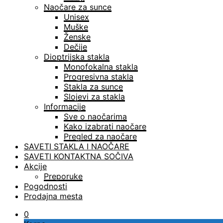
Naočare za sunce
Unisex
Muške
Ženske
Dečije
Dioptrijska stakla
Monofokalna stakla
Progresivna stakla
Stakla za sunce
Slojevi za stakla
Informacije
Sve o naočarima
Kako izabrati naočare
Pregled za naočare
SAVETI STAKLA I NAOČARE
SAVETI KONTAKTNA SOČIVA
Akcije
Preporuke
Pogodnosti
Prodajna mesta
0