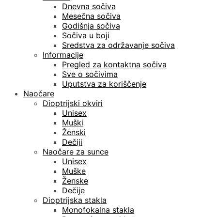
Dnevna sočiva
Mesečna sočiva
Godišnja sočiva
Sočiva u boji
Sredstva za održavanje sočiva
Informacije
Pregled za kontaktna sočiva
Sve o sočivima
Uputstva za koriščenje
Naočare
Dioptrijski okviri
Unisex
Muški
Ženski
Dečiji
Naočare za sunce
Unisex
Muške
Ženske
Dečije
Dioptrijska stakla
Monofokalna stakla