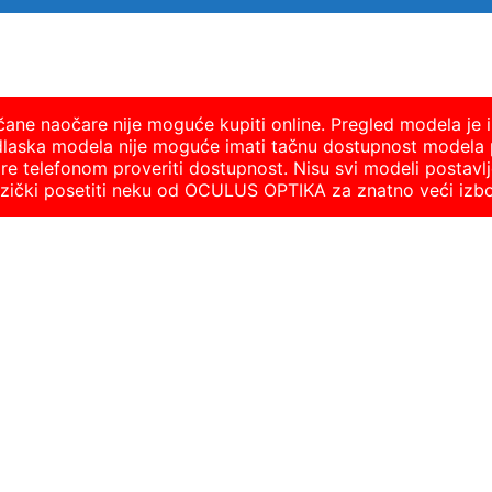
nčane naočare nije moguće kupiti online. Pregled modela je i
dlaska modela nije moguće imati tačnu dostupnost modela 
 telefonom proveriti dostupnost. Nisu svi modeli postavlje
fizički posetiti neku od OCULUS OPTIKA za znatno veći izb