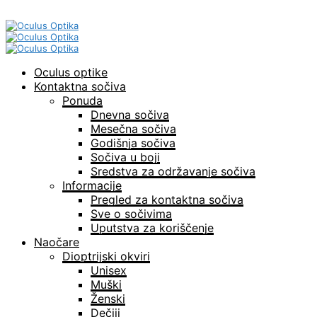
Oculus optike
Kontaktna sočiva
Ponuda
Dnevna sočiva
Mesečna sočiva
Godišnja sočiva
Sočiva u boji
Sredstva za održavanje sočiva
Informacije
Pregled za kontaktna sočiva
Sve o sočivima
Uputstva za koriščenje
Naočare
Dioptrijski okviri
Unisex
Muški
Ženski
Dečiji