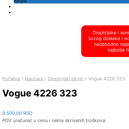
Korpa
Dioptrijske i su
brzog dolaska i o
neophodno najpre
najbolje 
Početna
/
Naočare
/
Dioptrijski okviri
/
Vogue 4226 323
Vogue 4226 323
9.500,00
RSD
PDV uračunat u cenu i nema skrivenih troškova.