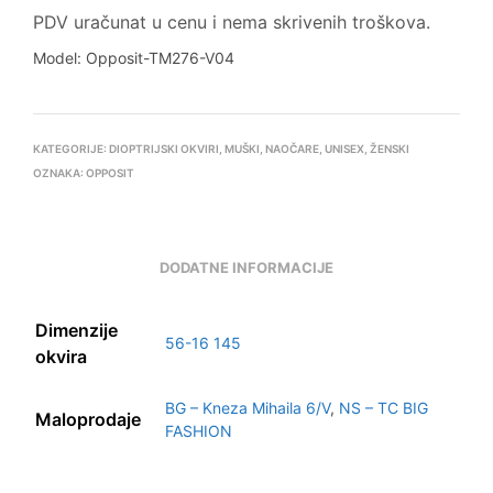
PDV uračunat u cenu i nema skrivenih troškova.
Model: Opposit-TM276-V04
KATEGORIJE:
DIOPTRIJSKI OKVIRI
,
MUŠKI
,
NAOČARE
,
UNISEX
,
ŽENSKI
OZNAKA:
OPPOSIT
DODATNE INFORMACIJE
Dimenzije
56-16 145
okvira
BG – Kneza Mihaila 6/V
,
NS – TC BIG
Maloprodaje
FASHION