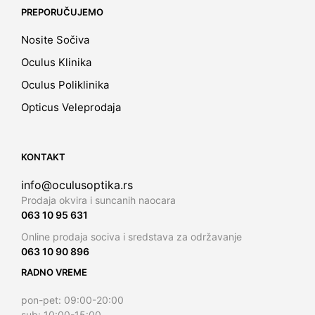
PREPORUČUJEMO
Nosite Sočiva
Oculus Klinika
Oculus Poliklinika
Opticus Veleprodaja
KONTAKT
info@oculusoptika.rs
Prodaja okvira i suncanih naocara
063 10 95 631
Online prodaja sociva i sredstava za održavanje
063 10 90 896
RADNO VREME
pon-pet: 09:00-20:00
sub: 10:00-15:00