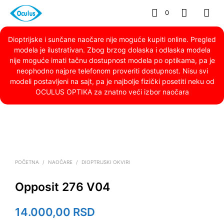
0
Dioptrijske i sunčane naočare nije moguće kupiti online. Pregled
modela je ilustrativan. Zbog brzog dolaska i odlaska modela
nije moguće imati tačnu dostupnost modela po optikama, pa je
neophodno najpre telefonom proveriti dostupnost. Nisu svi
modeli postavljeni na sajt, pa je najbolje fizički posetiti neku od
OCULUS OPTIKA za znatno veći izbor naočara
POČETNA
/
NAOČARE
/
DIOPTRIJSKI OKVIRI
Opposit 276 V04
14.000,00
RSD