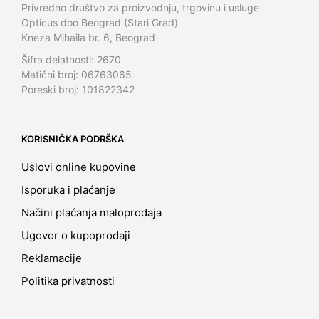
Privredno društvo za proizvodnju, trgovinu i usluge
Opticus doo Beograd (Stari Grad)
Kneza Mihaila br. 6, Beograd
Šifra delatnosti: 2670
Matični broj: 06763065
Poreski broj: 101822342
KORISNIČKA PODRŠKA
Uslovi online kupovine
Isporuka i plaćanje
Načini plaćanja maloprodaja
Ugovor o kupoprodaji
Reklamacije
Politika privatnosti