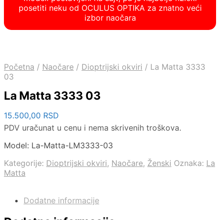
posetiti neku od OCULUS OPTIKA za znatno veći
izbor naočara
Početna
/
Naočare
/
Dioptrijski okviri
/
La Matta 3333
03
La Matta 3333 03
15.500,00
RSD
PDV uračunat u cenu i nema skrivenih troškova.
Model: La-Matta-LM3333-03
Kategorije:
Dioptrijski okviri
,
Naočare
,
Ženski
Oznaka:
La
Matta
Dodatne informacije