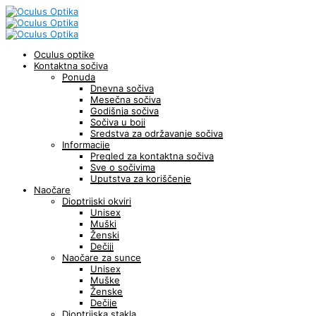
Oculus optike
Kontaktna sočiva
Ponuda
Dnevna sočiva
Mesečna sočiva
Godišnja sočiva
Sočiva u boji
Sredstva za održavanje sočiva
Informacije
Pregled za kontaktna sočiva
Sve o sočivima
Uputstva za koriščenje
Naočare
Dioptrijski okviri
Unisex
Muški
Ženski
Dečiji
Naočare za sunce
Unisex
Muške
Ženske
Dečije
Dioptrijska stakla