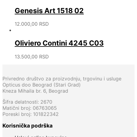
Genesis Art 1518 02
12.000,00
RSD
Oliviero Contini 4245 C03
13.500,00
RSD
Privredno društvo za proizvodnju, trgovinu i usluge
Opticus doo Beograd (Stari Grad)
Kneza Mihaila br. 6, Beograd
Šifra delatnosti: 2670
Matični broj: 06763065
Poreski broj: 101822342
Korisnička podrška