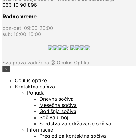
063 10 90 896
Radno vreme
pon-pet: 09:00-20:00
sub: 10:00-15:00
`
Sva prava zadržana @ Oculus Optika
×
Oculus optike
Kontaktna sočiva
Ponuda
Dnevna sočiva
Mesečna sočiva
Godišnja sočiva
Sočiva u boji
Sredstva za održavanje sočiva
Informacije
Pregled za kontaktna sočiva