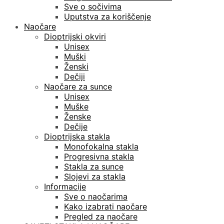
Sve o sočivima
Uputstva za koriščenje
Naočare
Dioptrijski okviri
Unisex
Muški
Ženski
Dečiji
Naočare za sunce
Unisex
Muške
Ženske
Dečije
Dioptrijska stakla
Monofokalna stakla
Progresivna stakla
Stakla za sunce
Slojevi za stakla
Informacije
Sve o naočarima
Kako izabrati naočare
Pregled za naočare