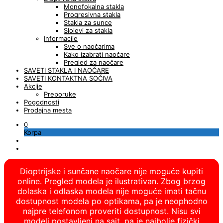
Monofokalna stakla
Progresivna stakla
Stakla za sunce
Slojevi za stakla
Informacije
Sve o naočarima
Kako izabrati naočare
Pregled za naočare
SAVETI STAKLA I NAOČARE
SAVETI KONTAKTNA SOČIVA
Akcije
Preporuke
Pogodnosti
Prodajna mesta
0
Korpa
Dioptrijske i sunčane naočare nije moguće kupiti
online. Pregled modela je ilustrativan. Zbog brzog
dolaska i odlaska modela nije moguće imati tačnu
dostupnost modela po optikama, pa je neophodno
najpre telefonom proveriti dostupnost. Nisu svi
modeli postavljeni na sajt, pa je najbolje fizički