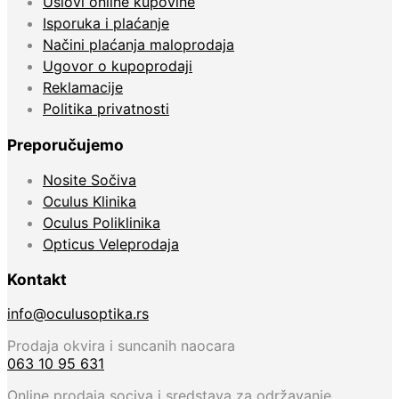
Uslovi online kupovine
Isporuka i plaćanje
Načini plaćanja maloprodaja
Ugovor o kupoprodaji
Reklamacije
Politika privatnosti
Preporučujemo
Nosite Sočiva
Oculus Klinika
Oculus Poliklinika
Opticus Veleprodaja
Kontakt
info@oculusoptika.rs
Prodaja okvira i suncanih naocara
063 10 95 631
Online prodaja sociva i sredstava za održavanje