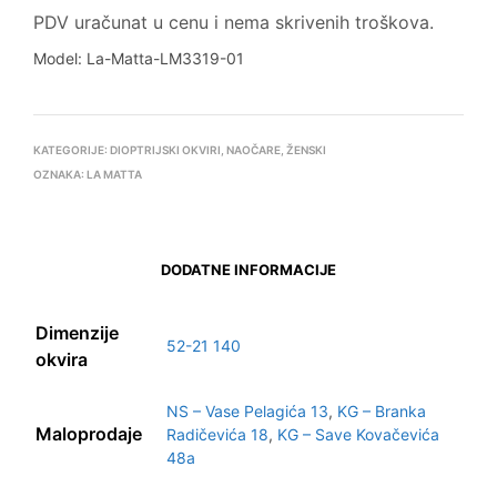
PDV uračunat u cenu i nema skrivenih troškova.
Model: La-Matta-LM3319-01
KATEGORIJE:
DIOPTRIJSKI OKVIRI
,
NAOČARE
,
ŽENSKI
OZNAKA:
LA MATTA
DODATNE INFORMACIJE
Dimenzije
52-21 140
okvira
NS – Vase Pelagića 13
,
KG – Branka
Maloprodaje
Radičevića 18
,
KG – Save Kovačevića
48a