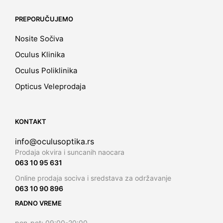
PREPORUČUJEMO
Nosite Sočiva
Oculus Klinika
Oculus Poliklinika
Opticus Veleprodaja
KONTAKT
info@oculusoptika.rs
Prodaja okvira i suncanih naocara
063 10 95 631
Online prodaja sociva i sredstava za održavanje
063 10 90 896
RADNO VREME
pon-pet: 09:00-20:00