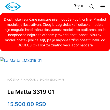
0
Dioptrijske i sunčane naočare nije moguće kupiti online. Pregled
modela je ilustrativan. Zbog brzog dolaska i odlaska modela
nije moguće imati tačnu dostupnost modela po optikama, pa je
neophodno najpre telefonom proveriti dostupnost. Nisu svi
modeli postavljeni na sajt, pa je najbolje fizički posetiti neku od
OCULUS OPTIKA za znatno veći izbor naočara
POČETNA
/
NAOČARE
/
DIOPTRIJSKI OKVIRI
La Matta 3319 01
15.500,00
RSD