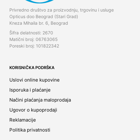
Privredno društvo za proizvodnju, trgovinu i usluge
Opticus doo Beograd (Stari Grad)
Kneza Mihaila br. 6, Beograd
Šifra delatnosti: 2670
Matični broj: 06763065
Poreski broj: 101822342
KORISNIČKA PODRŠKA
Uslovi online kupovine
Isporuka i plaćanje
Načini plaćanja maloprodaja
Ugovor o kupoprodaji
Reklamacije
Politika privatnosti