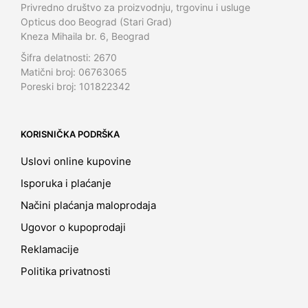
Privredno društvo za proizvodnju, trgovinu i usluge
Opticus doo Beograd (Stari Grad)
Kneza Mihaila br. 6, Beograd
Šifra delatnosti: 2670
Matični broj: 06763065
Poreski broj: 101822342
KORISNIČKA PODRŠKA
Uslovi online kupovine
Isporuka i plaćanje
Načini plaćanja maloprodaja
Ugovor o kupoprodaji
Reklamacije
Politika privatnosti