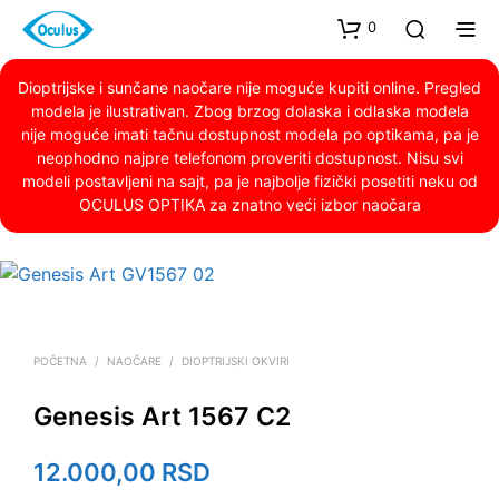
0
Dioptrijske i sunčane naočare nije moguće kupiti online. Pregled
modela je ilustrativan. Zbog brzog dolaska i odlaska modela
nije moguće imati tačnu dostupnost modela po optikama, pa je
neophodno najpre telefonom proveriti dostupnost. Nisu svi
modeli postavljeni na sajt, pa je najbolje fizički posetiti neku od
OCULUS OPTIKA za znatno veći izbor naočara
POČETNA
/
NAOČARE
/
DIOPTRIJSKI OKVIRI
Genesis Art 1567 C2
12.000,00
RSD