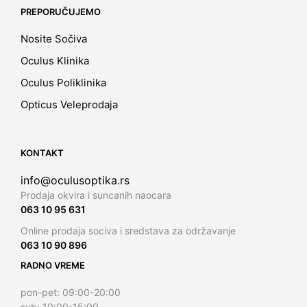
PREPORUČUJEMO
Nosite Sočiva
Oculus Klinika
Oculus Poliklinika
Opticus Veleprodaja
KONTAKT
info@oculusoptika.rs
Prodaja okvira i suncanih naocara
063 10 95 631
Online prodaja sociva i sredstava za održavanje
063 10 90 896
RADNO VREME
pon-pet: 09:00-20:00
sub: 10:00-15:00