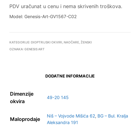
PDV uračunat u cenu i nema skrivenih troškova.
Model: Genesis-Art-GV1567-C02
KATEGORIJE:
DIOPTRIJSKI OKVIRI
,
NAOČARE
,
ŽENSKI
OZNAKA:
GENESIS ART
DODATNE INFORMACIJE
Dimenzije
49-20 145
okvira
Niš – Vojvode Mišića 62
,
BG – Bul. Kralja
Maloprodaje
Aleksandra 191