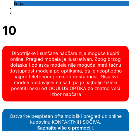
Korpa
10
Dioptrijske i sunčane naočare nije moguće kupiti
online. Pregled modela je ilustrativan. Zbog brzog
dolaska i odlaska modela nije moguće imati tačnu
dostupnost modela po optikama, pa je neophodno
najpre telefonom proveriti dostupnost. Nisu svi
modeli postavljeni na sajt, pa je najbolje fizički
posetiti neku od OCULUS OPTIKA za znatno veći
izbor naočara
Ostvarite besplatan oftalmološki pregled uz online
kupovinu KONTAKTNIH SOČIVA.
Saznajte više o promociji.