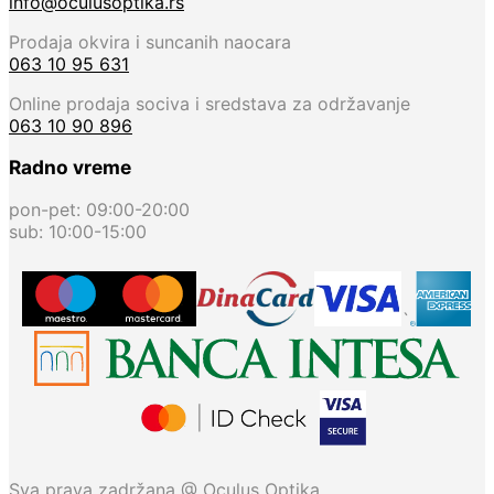
info@oculusoptika.rs
Prodaja okvira i suncanih naocara
063 10 95 631
Online prodaja sociva i sredstava za održavanje
063 10 90 896
Radno vreme
pon-pet: 09:00-20:00
sub: 10:00-15:00
`
Sva prava zadržana @ Oculus Optika