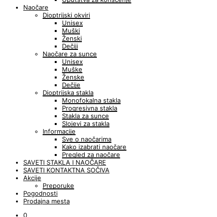
Naočare
Dioptrijski okviri
Unisex
Muški
Ženski
Dečiji
Naočare za sunce
Unisex
Muške
Ženske
Dečije
Dioptrijska stakla
Monofokalna stakla
Progresivna stakla
Stakla za sunce
Slojevi za stakla
Informacije
Sve o naočarima
Kako izabrati naočare
Pregled za naočare
SAVETI STAKLA I NAOČARE
SAVETI KONTAKTNA SOČIVA
Akcije
Preporuke
Pogodnosti
Prodajna mesta
0