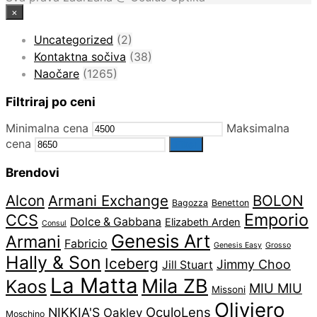
×
Uncategorized
(2)
Kontaktna sočiva
(38)
Naočare
(1265)
Filtriraj po ceni
Minimalna cena
Maksimalna
cena
Filter
Brendovi
Alcon
Armani Exchange
BOLON
Bagozza
Benetton
Emporio
CCS
Dolce & Gabbana
Elizabeth Arden
Consul
Genesis Art
Armani
Fabricio
Genesis Easy
Grosso
Hally & Son
Iceberg
Jimmy Choo
Jill Stuart
La Matta
Mila ZB
Kaos
MIU MIU
Missoni
Oliviero
OculoLens
NIKKIA'S
Oakley
Moschino