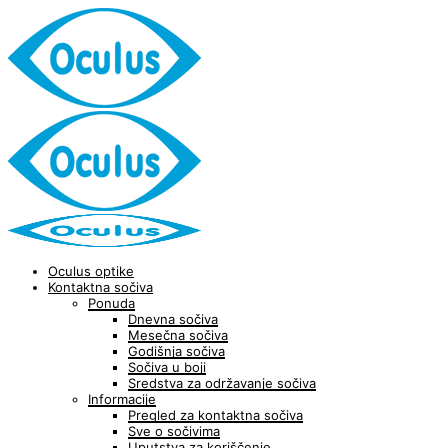
Oculus optike
Kontaktna sočiva
Ponuda
Dnevna sočiva
Mesečna sočiva
Godišnja sočiva
Sočiva u boji
Sredstva za održavanje sočiva
Informacije
Pregled za kontaktna sočiva
Sve o sočivima
Uputstva za koriščenje