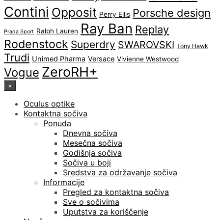
Contini
Opposit
Porsche design
Perry Ellis
Ray Ban
Replay
Ralph Lauren
Prada Sport
Rodenstock
Superdry
SWAROVSKI
Tony Hawk
Trudi
Unimed Pharma
Versace
Vivienne Westwood
ZeroRH+
Vogue
×
Oculus optike
Kontaktna sočiva
Ponuda
Dnevna sočiva
Mesečna sočiva
Godišnja sočiva
Sočiva u boji
Sredstva za održavanje sočiva
Informacije
Pregled za kontaktna sočiva
Sve o sočivima
Uputstva za koriščenje