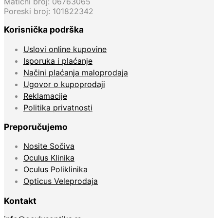
Matični broj: 06763065
Poreski broj: 101822342
Korisnička podrška
Uslovi online kupovine
Isporuka i plaćanje
Načini plaćanja maloprodaja
Ugovor o kupoprodaji
Reklamacije
Politika privatnosti
Preporučujemo
Nosite Sočiva
Oculus Klinika
Oculus Poliklinika
Opticus Veleprodaja
Kontakt