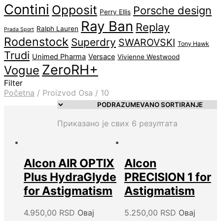
Contini
Opposit
Porsche design
Perry Ellis
Ray Ban
Replay
Ralph Lauren
Prada Sport
Rodenstock
Superdry
SWAROVSKI
Tony Hawk
Trudi
Unimed Pharma
Versace
Vivienne Westwood
ZeroRH+
Vogue
Filter
Početna
/
Proizvod Osa
/
10
Приказано је свих 6 резултата
Alcon AIR OPTIX
Alcon
Plus HydraGlyde
PRECISION 1 for
for Astigmatism
Astigmatism
4.950,00
RSD
Овај
5.250,00
RSD
Овај