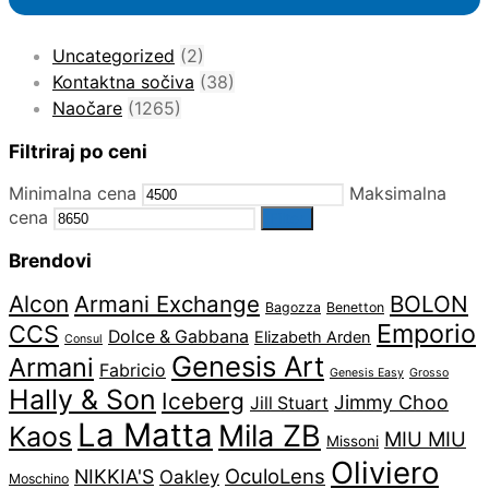
Uncategorized
(2)
Kontaktna sočiva
(38)
Naočare
(1265)
Filtriraj po ceni
Minimalna cena
Maksimalna
cena
Filter
Brendovi
Alcon
Armani Exchange
BOLON
Bagozza
Benetton
Emporio
CCS
Dolce & Gabbana
Elizabeth Arden
Consul
Genesis Art
Armani
Fabricio
Genesis Easy
Grosso
Hally & Son
Iceberg
Jimmy Choo
Jill Stuart
La Matta
Mila ZB
Kaos
MIU MIU
Missoni
Oliviero
OculoLens
NIKKIA'S
Oakley
Moschino