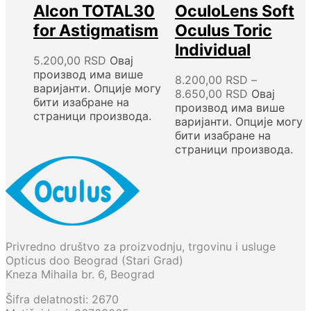
Alcon TOTAL30
OculoLens Soft
for Astigmatism
Oculus Toric
Individual
5.200,00
RSD
Овај
производ има више
8.200,00
RSD
–
варијанти. Опције могу
8.650,00
RSD
Овај
бити изабране на
производ има више
страници производа.
варијанти. Опције могу
бити изабране на
страници производа.
Privredno društvo za proizvodnju, trgovinu i usluge
Opticus doo Beograd (Stari Grad)
Kneza Mihaila br. 6, Beograd
Šifra delatnosti: 2670