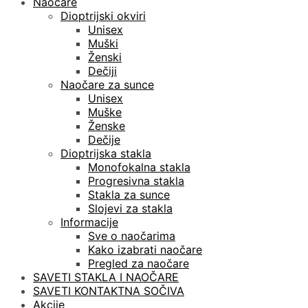
Naočare
Dioptrijski okviri
Unisex
Muški
Ženski
Dečiji
Naočare za sunce
Unisex
Muške
Ženske
Dečije
Dioptrijska stakla
Monofokalna stakla
Progresivna stakla
Stakla za sunce
Slojevi za stakla
Informacije
Sve o naočarima
Kako izabrati naočare
Pregled za naočare
SAVETI STAKLA I NAOČARE
SAVETI KONTAKTNA SOČIVA
Akcije