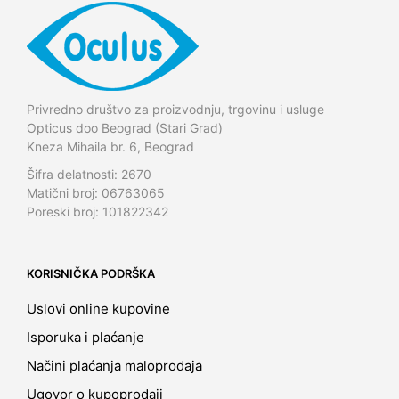
Privredno društvo za proizvodnju, trgovinu i usluge
Opticus doo Beograd (Stari Grad)
Kneza Mihaila br. 6, Beograd
Šifra delatnosti: 2670
Matični broj: 06763065
Poreski broj: 101822342
KORISNIČKA PODRŠKA
Uslovi online kupovine
Isporuka i plaćanje
Načini plaćanja maloprodaja
Ugovor o kupoprodaji