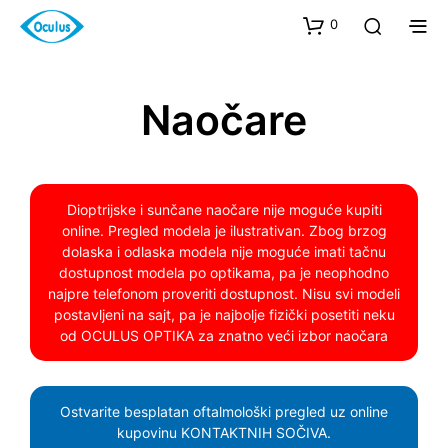
0
Naočare
Dioptrijske i sunčane naočare nije moguće kupiti
online. Pregled modela je ilustrativan. Zbog brzog
dolaska i odlaska modela nije moguće imati tačnu
dostupnost modela po optikama, pa je neophodno
najpre telefonom proveriti dostupnost. Nisu svi modeli
postavljeni na sajt, pa je najbolje fizički posetiti neku
od OCULUS OPTIKA za znatno veći izbor naočara
Ostvarite besplatan oftalmološki pregled uz online
kupovinu KONTAKTNIH SOČIVA.