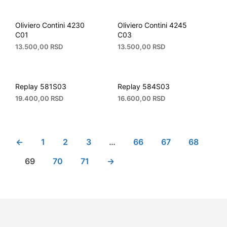
Oliviero Contini 4230
Oliviero Contini 4245
C01
C03
13.500,00
RSD
13.500,00
RSD
Replay 581S03
Replay 584S03
19.400,00
RSD
16.600,00
RSD
←
1
2
3
…
66
67
68
69
70
71
→