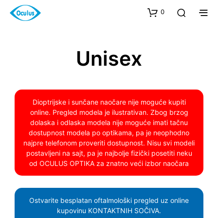
0
Unisex
Dioptrijske i sunčane naočare nije moguće kupiti
online. Pregled modela je ilustrativan. Zbog brzog
dolaska i odlaska modela nije moguće imati tačnu
dostupnost modela po optikama, pa je neophodno
najpre telefonom proveriti dostupnost. Nisu svi modeli
postavljeni na sajt, pa je najbolje fizički posetiti neku
od OCULUS OPTIKA za znatno veći izbor naočara
Ostvarite besplatan oftalmološki pregled uz online
kupovinu KONTAKTNIH SOČIVA.