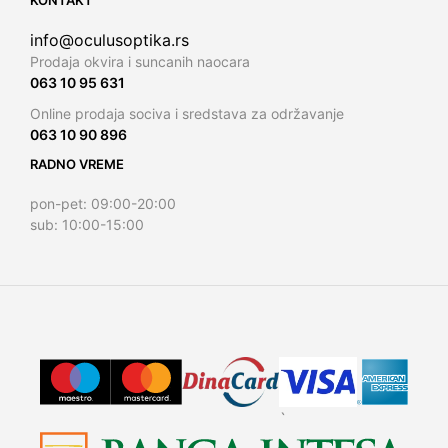
info@oculusoptika.rs
Prodaja okvira i suncanih naocara
063 10 95 631
Online prodaja sociva i sredstava za održavanje
063 10 90 896
RADNO VREME
pon-pet: 09:00-20:00
sub: 10:00-15:00
`