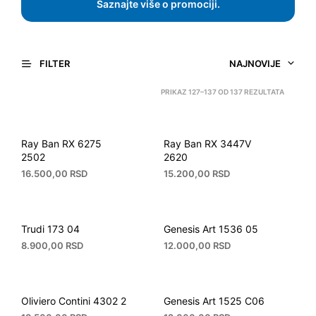
Saznajte više o promociji.
NAJNOVIJE
FILTER
SORTED
PRIKAZ 127–137 OD 137 REZULTATA
BY
LATEST
Ray Ban RX 6275
Ray Ban RX 3447V
2502
2620
16.500,00
RSD
15.200,00
RSD
Trudi 173 04
Genesis Art 1536 05
8.900,00
RSD
12.000,00
RSD
Oliviero Contini 4302 2
Genesis Art 1525 C06