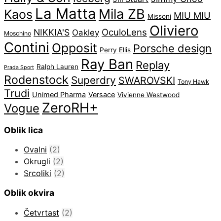
La Matta
Mila ZB
Kaos
MIU MIU
Missoni
Oliviero
OculoLens
NIKKIA'S
Oakley
Moschino
Contini
Opposit
Porsche design
Perry Ellis
Ray Ban
Replay
Ralph Lauren
Prada Sport
Rodenstock
Superdry
SWAROVSKI
Tony Hawk
Trudi
Unimed Pharma
Versace
Vivienne Westwood
ZeroRH+
Vogue
Oblik lica
Ovalni
(2)
Okrugli
(2)
Srcoliki
(2)
Oblik okvira
Četvrtast
(2)