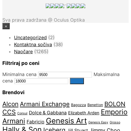
`
Sva prava zadržana @ Oculus Optika
×
Uncategorized
(2)
Kontaktna sočiva
(38)
Naočare
(1265)
Filtriraj po ceni
Minimalna cena
Maksimalna
cena
Filter
Brendovi
Alcon
Armani Exchange
BOLON
Bagozza
Benetton
Emporio
CCS
Dolce & Gabbana
Elizabeth Arden
Consul
Genesis Art
Armani
Fabricio
Genesis Easy
Grosso
Hally & Son
Iceberg
Jimmy Choo
Jill Stuart