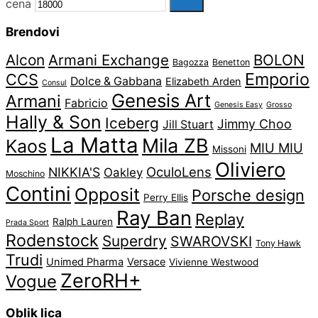
cena
Filter
Brendovi
Alcon
Armani Exchange
BOLON
Bagozza
Benetton
Emporio
CCS
Dolce & Gabbana
Elizabeth Arden
Consul
Genesis Art
Armani
Fabricio
Genesis Easy
Grosso
Hally & Son
Iceberg
Jimmy Choo
Jill Stuart
La Matta
Mila ZB
Kaos
MIU MIU
Missoni
Oliviero
OculoLens
NIKKIA'S
Oakley
Moschino
Contini
Opposit
Porsche design
Perry Ellis
Ray Ban
Replay
Ralph Lauren
Prada Sport
Rodenstock
Superdry
SWAROVSKI
Tony Hawk
Trudi
Unimed Pharma
Versace
Vivienne Westwood
ZeroRH+
Vogue
Oblik lica