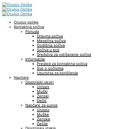
Oculus optike
Kontaktna sočiva
Ponuda
Dnevna sočiva
Mesečna sočiva
Godišnja sočiva
Sočiva u boji
Sredstva za održavanje sočiva
Informacije
Pregled za kontaktna sočiva
Sve o sočivima
Uputstva za koriščenje
Naočare
Dioptrijski okviri
Unisex
Muški
Ženski
Dečiji
Naočare za sunce
Unisex
Muške
Ženske
Dečije
Dioptrijska stakla