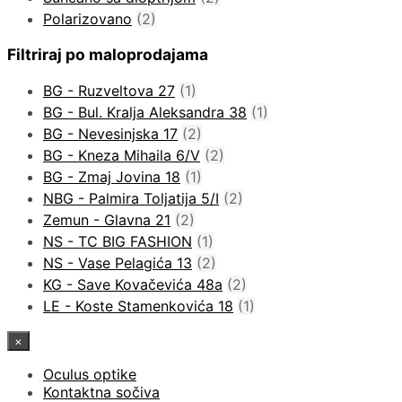
Polarizovano
(2)
Filtriraj po maloprodajama
BG - Ruzveltova 27
(1)
BG - Bul. Kralja Aleksandra 38
(1)
BG - Nevesinjska 17
(2)
BG - Kneza Mihaila 6/V
(2)
BG - Zmaj Jovina 18
(1)
NBG - Palmira Toljatija 5/I
(2)
Zemun - Glavna 21
(2)
NS - TC BIG FASHION
(1)
NS - Vase Pelagića 13
(2)
KG - Save Kovačevića 48a
(2)
LE - Koste Stamenkovića 18
(1)
×
Oculus optike
Kontaktna sočiva