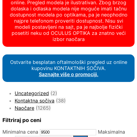
online. Pregled modela je ilustrativan. Zbog brzog
dolaska i odlaska modela nije moguće imati tačnu
dostupnost modela po optikama, pa je neophodno
najpre telefonom proveriti dostupnost. Nisu svi
modeli postavljeni na sajt, pa je najbolje fizički
posetiti neku od OCULUS OPTIKA za znatno veći
izbor naočara
Ostvarite besplatan oftalmološki pregled uz online
kupovinu KONTAKTNIH SOČIVA.
Saznajte više o promociji.
Uncategorized
(2)
Kontaktna sočiva
(38)
Naočare
(1265)
Filtriraj po ceni
Minimalna cena
Maksimalna