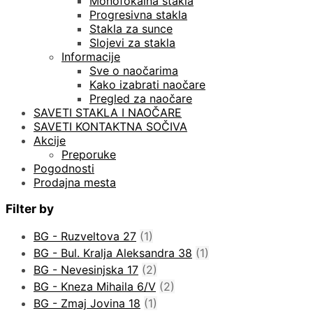
Monofokalna stakla
Progresivna stakla
Stakla za sunce
Slojevi za stakla
Informacije
Sve o naočarima
Kako izabrati naočare
Pregled za naočare
SAVETI STAKLA I NAOČARE
SAVETI KONTAKTNA SOČIVA
Akcije
Preporuke
Pogodnosti
Prodajna mesta
Filter by
BG - Ruzveltova 27
(1)
BG - Bul. Kralja Aleksandra 38
(1)
BG - Nevesinjska 17
(2)
BG - Kneza Mihaila 6/V
(2)
BG - Zmaj Jovina 18
(1)