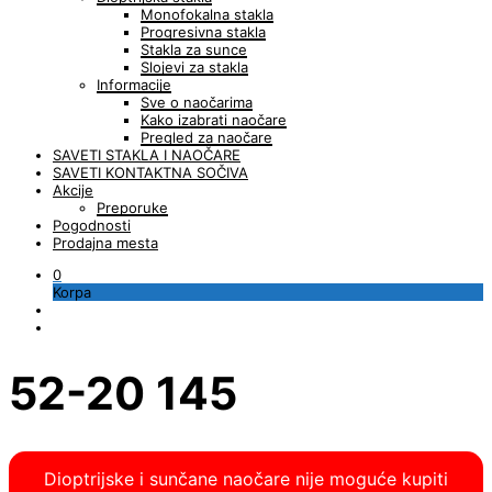
Monofokalna stakla
Progresivna stakla
Stakla za sunce
Slojevi za stakla
Informacije
Sve o naočarima
Kako izabrati naočare
Pregled za naočare
SAVETI STAKLA I NAOČARE
SAVETI KONTAKTNA SOČIVA
Akcije
Preporuke
Pogodnosti
Prodajna mesta
0
Korpa
52-20 145
Dioptrijske i sunčane naočare nije moguće kupiti