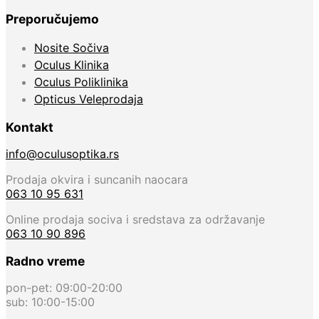
Preporučujemo
Nosite Sočiva
Oculus Klinika
Oculus Poliklinika
Opticus Veleprodaja
Kontakt
info@oculusoptika.rs
Prodaja okvira i suncanih naocara
063 10 95 631
Online prodaja sociva i sredstava za održavanje
063 10 90 896
Radno vreme
pon-pet: 09:00-20:00
sub: 10:00-15:00