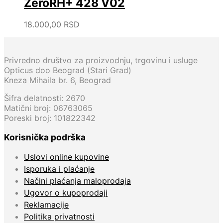
ZeroRH+ 428 V02
18.000,00
RSD
Privredno društvo za proizvodnju, trgovinu i usluge
Opticus doo Beograd (Stari Grad)
Kneza Mihaila br. 6, Beograd
Šifra delatnosti: 2670
Matični broj: 06763065
Poreski broj: 101822342
Korisnička podrška
Uslovi online kupovine
Isporuka i plaćanje
Načini plaćanja maloprodaja
Ugovor o kupoprodaji
Reklamacije
Politika privatnosti