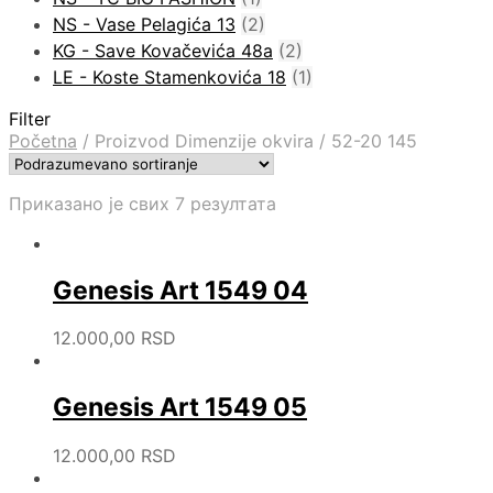
NS - Vase Pelagića 13
(2)
KG - Save Kovačevića 48a
(2)
LE - Koste Stamenkovića 18
(1)
Filter
Početna
/
Proizvod Dimenzije okvira
/
52-20 145
Приказано је свих 7 резултата
Genesis Art 1549 04
12.000,00
RSD
Genesis Art 1549 05
12.000,00
RSD