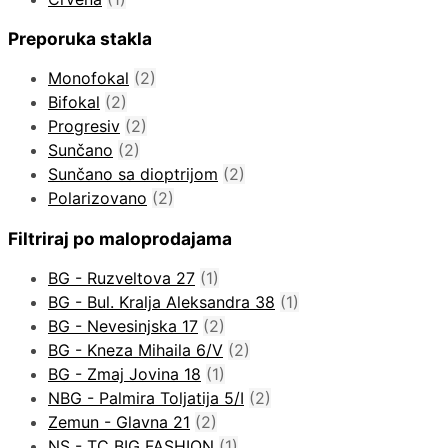
Preporuka stakla
Monofokal
(2)
Bifokal
(2)
Progresiv
(2)
Sunčano
(2)
Sunčano sa dioptrijom
(2)
Polarizovano
(2)
Filtriraj po maloprodajama
BG - Ruzveltova 27
(1)
BG - Bul. Kralja Aleksandra 38
(1)
BG - Nevesinjska 17
(2)
BG - Kneza Mihaila 6/V
(2)
BG - Zmaj Jovina 18
(1)
NBG - Palmira Toljatija 5/I
(2)
Zemun - Glavna 21
(2)
NS - TC BIG FASHION
(1)