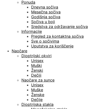
Ponuda
Dnevna sočiva
Mesečna sočiva
Godišnja sočiva
Sočiva u boji
Sredstva za održavanje sočiva
Informacije
Pregled za kontaktna sočiva
Sve o sočivima
Uputstva za koriščenje
Naočare
Dioptrijski okviri
Unisex
Muški
Ženski
Dečiji
Naočare za sunce
Unisex
Muške
Ženske
Dečije
Dioptrijska stakla