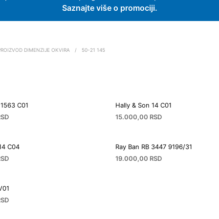
Saznajte više o promociji.
ROIZVOD DIMENZIJE OKVIRA
/
50-21 145
 1563 C01
Hally & Son 14 C01
RSD
15.000,00
RSD
 14 C04
Ray Ban RB 3447 9196/31
RSD
19.000,00
RSD
V01
RSD