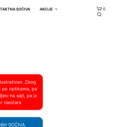
0
NTAKTNA SOČIVA
AKCIJE
lustrativan. Zbog
a po optikama, pa
eni na sajt, pa je
or naočara
TNIH SOČIVA.