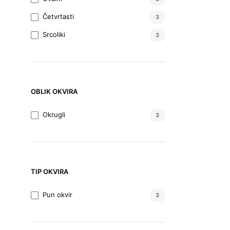
Četvrtasti
3
Srcoliki
3
OBLIK OKVIRA
Okrugli
3
TIP OKVIRA
Pun okvir
3