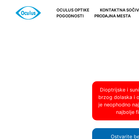
OCULUS OPTIKE
KONTAKTNA SOČIV
POGODNOSTI
PRODAJNA MESTA
Dioptrijske i su
brzog dolaska i 
je neophodno najp
najbolje 
Ostvarite b