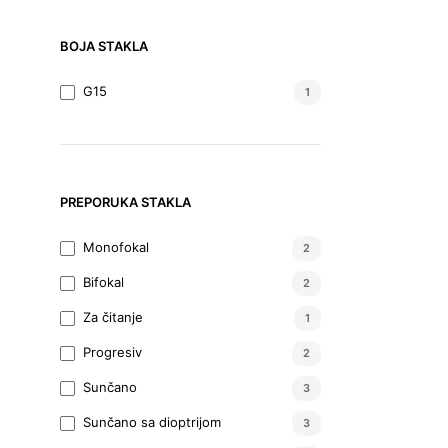
BOJA STAKLA
G15
1
PREPORUKA STAKLA
Monofokal
2
Bifokal
2
Za čitanje
1
Progresiv
2
Sunčano
3
Sunčano sa dioptrijom
3