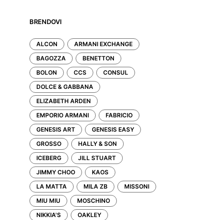
BRENDOVI
ALCON
ARMANI EXCHANGE
BAGOZZA
BENETTON
BOLON
CCS
CONSUL
DOLCE & GABBANA
ELIZABETH ARDEN
EMPORIO ARMANI
FABRICIO
GENESIS ART
GENESIS EASY
GROSSO
HALLY & SON
ICEBERG
JILL STUART
JIMMY CHOO
KAOS
LA MATTA
MILA ZB
MISSONI
MIU MIU
MOSCHINO
NIKKIA'S
OAKLEY