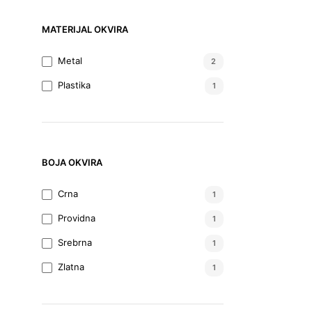
MATERIJAL OKVIRA
Metal
2
Plastika
1
BOJA OKVIRA
Crna
1
Providna
1
Srebrna
1
Zlatna
1