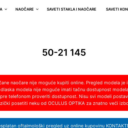
A
NAOČARE
SAVETI STAKLA I NAOČARE
SAVETI KO
50-21 145
nčane naočare nije moguće kupiti online. Pregled modela je i
odlaska modela nije moguće imati tačnu dostupnost model
re telefonom proveriti dostupnost. Nisu svi modeli postavlj
fizički posetiti neku od OCULUS OPTIKA za znatno veći izb
esplatan oftalmološki pregled uz online kupovinu KONTAK