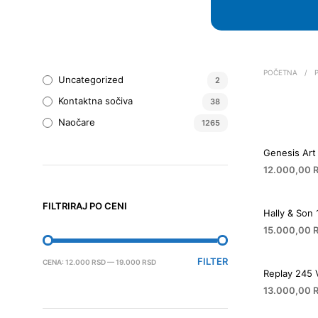
POČETNA
/
P
Uncategorized
2
Kontaktna sočiva
38
Naočare
1265
Genesis Art
12.000,00
FILTRIRAJ PO CENI
Hally & Son
15.000,00
MINIMALNA
MAKSIMALNA
FILTER
CENA:
12.000 RSD
—
19.000 RSD
Replay 245 
CENA
CENA
13.000,00