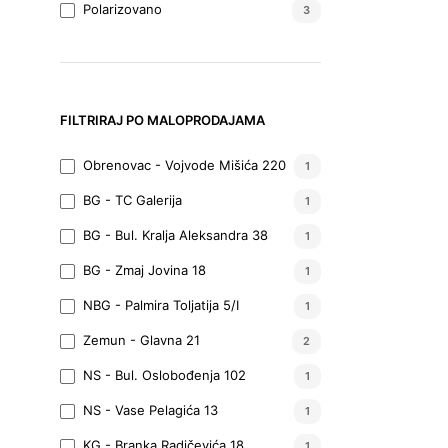
Polarizovano
3
FILTRIRAJ PO MALOPRODAJAMA
Obrenovac - Vojvode Mišića 220
1
BG - TC Galerija
1
BG - Bul. Kralja Aleksandra 38
1
BG - Zmaj Jovina 18
1
NBG - Palmira Toljatija 5/I
1
Zemun - Glavna 21
2
NS - Bul. Oslobođenja 102
1
NS - Vase Pelagića 13
1
KG - Branka Radičevića 18
1