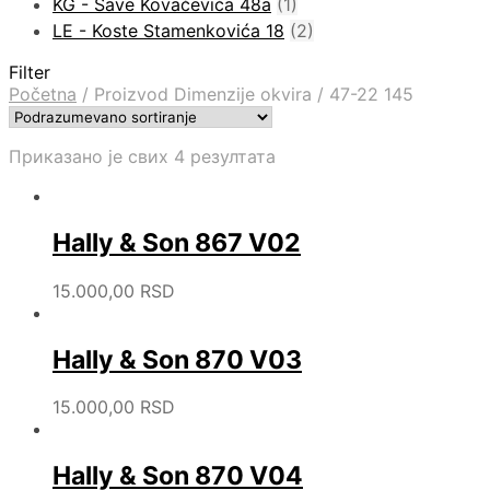
KG - Save Kovačevića 48a
(1)
LE - Koste Stamenkovića 18
(2)
Filter
Početna
/
Proizvod Dimenzije okvira
/
47-22 145
Приказано је свих 4 резултата
Hally & Son 867 V02
15.000,00
RSD
Hally & Son 870 V03
15.000,00
RSD
Hally & Son 870 V04