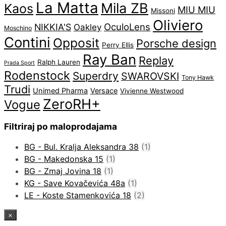
La Matta
Mila ZB
Kaos
MIU MIU
Missoni
Oliviero
OculoLens
NIKKIA'S
Oakley
Moschino
Contini
Opposit
Porsche design
Perry Ellis
Ray Ban
Replay
Ralph Lauren
Prada Sport
Rodenstock
Superdry
SWAROVSKI
Tony Hawk
Trudi
Unimed Pharma
Versace
Vivienne Westwood
ZeroRH+
Vogue
Filtriraj po maloprodajama
BG - Bul. Kralja Aleksandra 38
(1)
BG - Makedonska 15
(1)
BG - Zmaj Jovina 18
(1)
KG - Save Kovačevića 48a
(1)
LE - Koste Stamenkovića 18
(2)
×