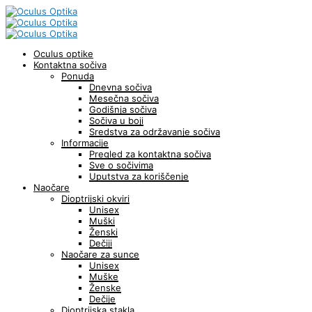
Oculus optike
Kontaktna sočiva
Ponuda
Dnevna sočiva
Mesečna sočiva
Godišnja sočiva
Sočiva u boji
Sredstva za održavanje sočiva
Informacije
Pregled za kontaktna sočiva
Sve o sočivima
Uputstva za koriščenje
Naočare
Dioptrijski okviri
Unisex
Muški
Ženski
Dečiji
Naočare za sunce
Unisex
Muške
Ženske
Dečije
Dioptrijska stakla