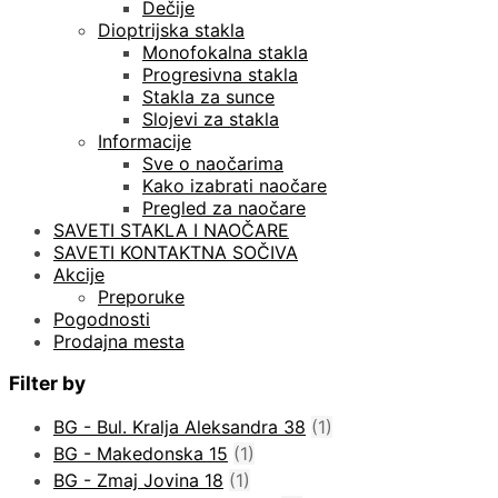
Dečije
Dioptrijska stakla
Monofokalna stakla
Progresivna stakla
Stakla za sunce
Slojevi za stakla
Informacije
Sve o naočarima
Kako izabrati naočare
Pregled za naočare
SAVETI STAKLA I NAOČARE
SAVETI KONTAKTNA SOČIVA
Akcije
Preporuke
Pogodnosti
Prodajna mesta
Filter by
BG - Bul. Kralja Aleksandra 38
(1)
BG - Makedonska 15
(1)
BG - Zmaj Jovina 18
(1)