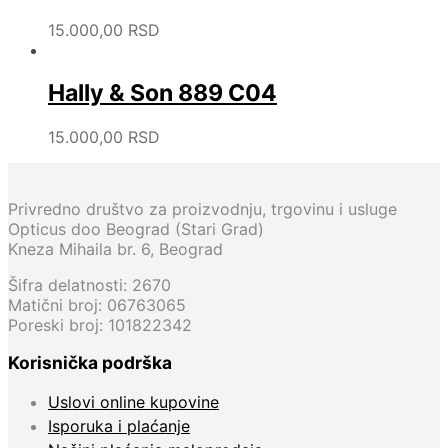
15.000,00
RSD
Hally & Son 889 C04
15.000,00
RSD
Privredno društvo za proizvodnju, trgovinu i usluge
Opticus doo Beograd (Stari Grad)
Kneza Mihaila br. 6, Beograd
Šifra delatnosti: 2670
Matični broj: 06763065
Poreski broj: 101822342
Korisnička podrška
Uslovi online kupovine
Isporuka i plaćanje