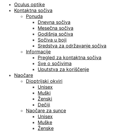
Oculus optike
Kontaktna sočiva
Ponuda
Dnevna sočiva
Mesečna sočiva
Godišnja sočiva
Sočiva u boji
Sredstva za održavanje sočiva
Informacije
Pregled za kontaktna sočiva
Sve o sočivima
Uputstva za koriščenje
Naočare
Dioptrijski okviri
Unisex
Muški
Ženski
Dečiji
Naočare za sunce
Unisex
Muške
Ženske