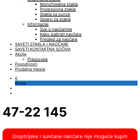
Monofokalna stakla
Progresivna stakla
Stakla za sunce
Slojevi za stakla
Informacije
Sve o naočarima
Kako izabrati naočare
Pregled za naočare
SAVETI STAKLA I NAOČARE
SAVETI KONTAKTNA SOČIVA
Akcije
Preporuke
Pogodnosti
Prodajna mesta
0
Korpa
47-22 145
Dioptrijske i sunčane naočare nije moguće kupiti