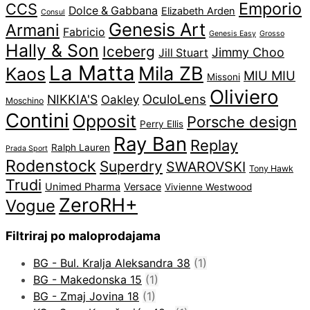
Emporio
CCS
Dolce & Gabbana
Elizabeth Arden
Consul
Genesis Art
Armani
Fabricio
Genesis Easy
Grosso
Hally & Son
Iceberg
Jimmy Choo
Jill Stuart
La Matta
Mila ZB
Kaos
MIU MIU
Missoni
Oliviero
OculoLens
NIKKIA'S
Oakley
Moschino
Contini
Opposit
Porsche design
Perry Ellis
Ray Ban
Replay
Ralph Lauren
Prada Sport
Rodenstock
Superdry
SWAROVSKI
Tony Hawk
Trudi
Unimed Pharma
Versace
Vivienne Westwood
ZeroRH+
Vogue
Filtriraj po maloprodajama
BG - Bul. Kralja Aleksandra 38
(1)
BG - Makedonska 15
(1)
BG - Zmaj Jovina 18
(1)