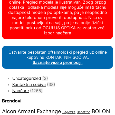
online. Pregled modela je ilustrativan. Zbog brzog
dolaska i odlaska modela nije moguće imati tačnu
dostupnost modela po optikama, pa je neophodno
najpre telefonom proveriti dostupnost. Nisu svi
modeli postavljeni na sajt, pa je najbolje fizički
posetiti neku od OCULUS OPTIKA za znatno veći
izbor naočara
Ostvarite besplatan oftalmološki pregled uz online
kupovinu KONTAKTNIH SOČIVA.
Saznajte više o promociji.
Uncategorized
(2)
Kontaktna sočiva
(38)
Naočare
(1265)
Brendovi
Alcon
Armani Exchange
BOLON
Bagozza
Benetton