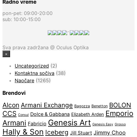
Radno vreme
pon-pet: 09:00-20:00
sub: 10:00-15:00
`
Sva prava zadržana @ Oculus Optika
×
Uncategorized
(2)
Kontaktna sočiva
(38)
Naočare
(1265)
Brendovi
Alcon
Armani Exchange
BOLON
Bagozza
Benetton
Emporio
CCS
Dolce & Gabbana
Elizabeth Arden
Consul
Genesis Art
Armani
Fabricio
Genesis Easy
Grosso
Hally & Son
Iceberg
Jimmy Choo
Jill Stuart