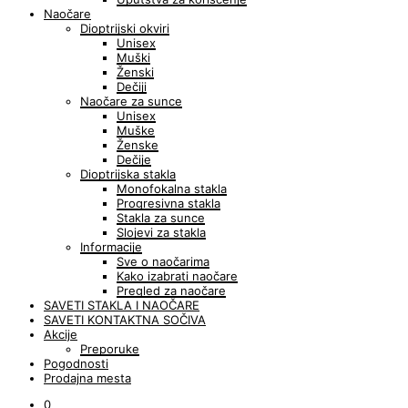
Naočare
Dioptrijski okviri
Unisex
Muški
Ženski
Dečiji
Naočare za sunce
Unisex
Muške
Ženske
Dečije
Dioptrijska stakla
Monofokalna stakla
Progresivna stakla
Stakla za sunce
Slojevi za stakla
Informacije
Sve o naočarima
Kako izabrati naočare
Pregled za naočare
SAVETI STAKLA I NAOČARE
SAVETI KONTAKTNA SOČIVA
Akcije
Preporuke
Pogodnosti
Prodajna mesta
0