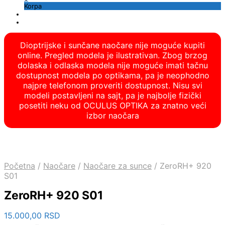
Korpa
Dioptrijske i sunčane naočare nije moguće kupiti
online. Pregled modela je ilustrativan. Zbog brzog
dolaska i odlaska modela nije moguće imati tačnu
dostupnost modela po optikama, pa je neophodno
najpre telefonom proveriti dostupnost. Nisu svi
modeli postavljeni na sajt, pa je najbolje fizički
posetiti neku od OCULUS OPTIKA za znatno veći
izbor naočara
Početna
/
Naočare
/
Naočare za sunce
/
ZeroRH+ 920
S01
ZeroRH+ 920 S01
15.000,00
RSD