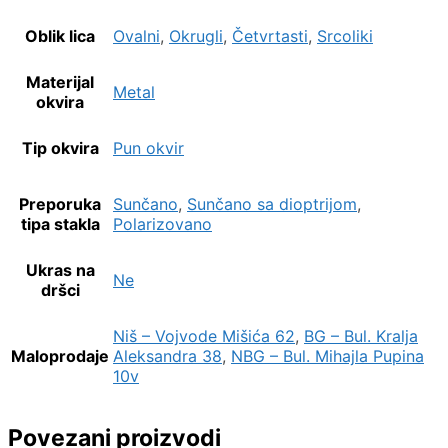
Oblik lica
Ovalni
,
Okrugli
,
Četvrtasti
,
Srcoliki
Materijal
Metal
okvira
Tip okvira
Pun okvir
Preporuka
Sunčano
,
Sunčano sa dioptrijom
,
tipa stakla
Polarizovano
Ukras na
Ne
dršci
Niš – Vojvode Mišića 62
,
BG – Bul. Kralja
Maloprodaje
Aleksandra 38
,
NBG – Bul. Mihajla Pupina
10v
Povezani proizvodi