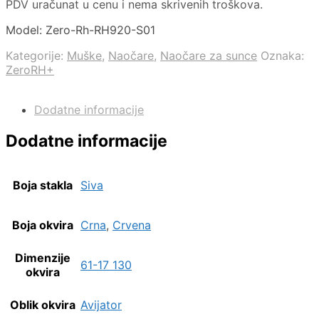
PDV uračunat u cenu i nema skrivenih troškova.
Model: Zero-Rh-RH920-S01
Kategorije:
Muške
,
Naočare
,
Naočare za sunce
Oznaka:
ZeroRH+
Dodatne informacije
Dodatne informacije
Boja stakla
Siva
Boja okvira
Crna
,
Crvena
Dimenzije
61-17 130
okvira
Oblik okvira
Avijator