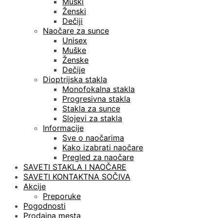
Muški
Ženski
Dečiji
Naočare za sunce
Unisex
Muške
Ženske
Dečije
Dioptrijska stakla
Monofokalna stakla
Progresivna stakla
Stakla za sunce
Slojevi za stakla
Informacije
Sve o naočarima
Kako izabrati naočare
Pregled za naočare
SAVETI STAKLA I NAOČARE
SAVETI KONTAKTNA SOČIVA
Akcije
Preporuke
Pogodnosti
Prodajna mesta