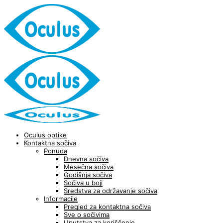
Oculus optike
Kontaktna sočiva
Ponuda
Dnevna sočiva
Mesečna sočiva
Godišnja sočiva
Sočiva u boji
Sredstva za održavanje sočiva
Informacije
Pregled za kontaktna sočiva
Sve o sočivima
Uputstva za koriščenje