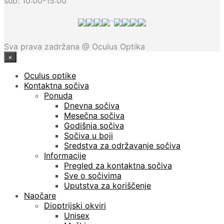
sub: 10:00-15:00
`
Sva prava zadržana @ Oculus Optika
×
Oculus optike
Kontaktna sočiva
Ponuda
Dnevna sočiva
Mesečna sočiva
Godišnja sočiva
Sočiva u boji
Sredstva za održavanje sočiva
Informacije
Pregled za kontaktna sočiva
Sve o sočivima
Uputstva za koriščenje
Naočare
Dioptrijski okviri
Unisex