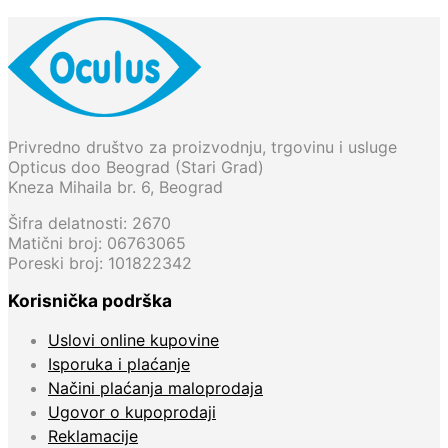
Privredno društvo za proizvodnju, trgovinu i usluge
Opticus doo Beograd (Stari Grad)
Kneza Mihaila br. 6, Beograd
Šifra delatnosti: 2670
Matični broj: 06763065
Poreski broj: 101822342
Korisnička podrška
Uslovi online kupovine
Isporuka i plaćanje
Načini plaćanja maloprodaja
Ugovor o kupoprodaji
Reklamacije