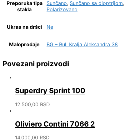
Preporuka tipa
Sunčano
,
Sunčano sa dioptrijom
,
stakla
Polarizovano
Ukras na dršci
Ne
Maloprodaje
BG – Bul. Kralja Aleksandra 38
Povezani proizvodi
Superdry Sprint 100
12.500,00
RSD
Oliviero Contini 7066 2
14.000,00
RSD