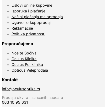
Uslovi online kupovine
Isporuka i plaćanje
Načini plaćanja maloprodaja
Ugovor o kupoprodaji
Reklamacije
Politika privatnosti
Preporučujemo
Nosite Sočiva
Oculus Klinika
Oculus Poliklinika
Opticus Veleprodaja
Kontakt
info@oculusoptika.rs
Prodaja okvira i suncanih naocara
063 10 95 631