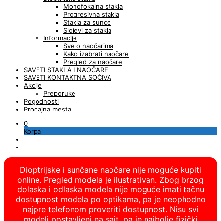
Monofokalna stakla
Progresivna stakla
Stakla za sunce
Slojevi za stakla
Informacije
Sve o naočarima
Kako izabrati naočare
Pregled za naočare
SAVETI STAKLA I NAOČARE
SAVETI KONTAKTNA SOČIVA
Akcije
Preporuke
Pogodnosti
Prodajna mesta
0
Korpa
Dioptrijske i sunčane naočare nije moguće kupiti
online. Pregled modela je ilustrativan. Zbog brzog
dolaska i odlaska modela nije moguće imati tačnu
dostupnost modela po optikama, pa je neophodno
najpre telefonom proveriti dostupnost. Nisu svi
modeli postavljeni na sajt, pa je najbolje fizički