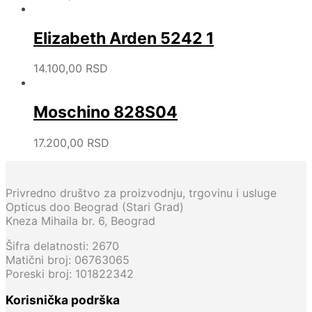
Elizabeth Arden 5242 1
14.100,00
RSD
Moschino 828S04
17.200,00
RSD
Privredno društvo za proizvodnju, trgovinu i usluge
Opticus doo Beograd (Stari Grad)
Kneza Mihaila br. 6, Beograd
Šifra delatnosti: 2670
Matični broj: 06763065
Poreski broj: 101822342
Korisnička podrška