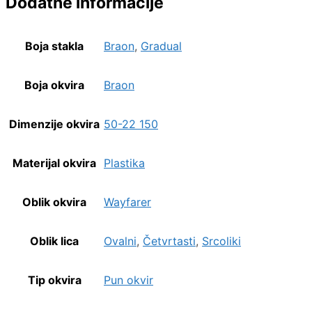
Dodatne informacije
Boja stakla
Braon
,
Gradual
Boja okvira
Braon
Dimenzije okvira
50-22 150
Materijal okvira
Plastika
Oblik okvira
Wayfarer
Oblik lica
Ovalni
,
Četvrtasti
,
Srcoliki
Tip okvira
Pun okvir