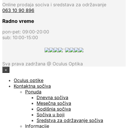
Online prodaja sociva i sredstava za održavanje
063 10 90 896
Radno vreme
pon-pet: 09:00-20:00
sub: 10:00-15:00
`
Sva prava zadržana @ Oculus Optika
×
Oculus optike
Kontaktna sočiva
Ponuda
Dnevna sočiva
Mesečna sočiva
Godišnja sočiva
Sočiva u boji
Sredstva za održavanje sočiva
Informacije