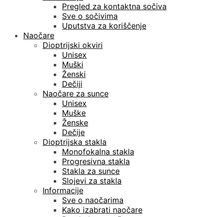
Pregled za kontaktna sočiva
Sve o sočivima
Uputstva za koriščenje
Naočare
Dioptrijski okviri
Unisex
Muški
Ženski
Dečiji
Naočare za sunce
Unisex
Muške
Ženske
Dečije
Dioptrijska stakla
Monofokalna stakla
Progresivna stakla
Stakla za sunce
Slojevi za stakla
Informacije
Sve o naočarima
Kako izabrati naočare