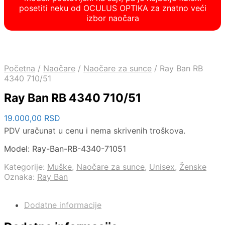
posetiti neku od OCULUS OPTIKA za znatno veći
izbor naočara
Početna
/
Naočare
/
Naočare za sunce
/
Ray Ban RB
4340 710/51
Ray Ban RB 4340 710/51
19.000,00
RSD
PDV uračunat u cenu i nema skrivenih troškova.
Model: Ray-Ban-RB-4340-71051
Kategorije:
Muške
,
Naočare za sunce
,
Unisex
,
Ženske
Oznaka:
Ray Ban
Dodatne informacije