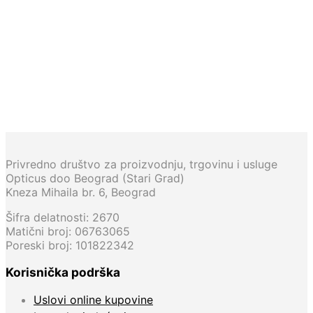
19.400,00
RSD
10.500,00
RSD
Privredno društvo za proizvodnju, trgovinu i usluge
Opticus doo Beograd (Stari Grad)
Kneza Mihaila br. 6, Beograd
Šifra delatnosti: 2670
Matični broj: 06763065
Poreski broj: 101822342
Korisnička podrška
Uslovi online kupovine