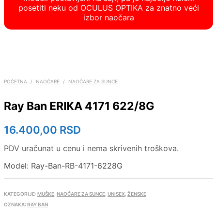
posetiti neku od OCULUS OPTIKA za znatno veći
izbor naočara
POČETNA
/
NAOČARE
/
NAOČARE ZA SUNCE
Ray Ban ERIKA 4171 622/8G
16.400,00
RSD
PDV uračunat u cenu i nema skrivenih troškova.
Model: Ray-Ban-RB-4171-6228G
KATEGORIJE:
MUŠKE
,
NAOČARE ZA SUNCE
,
UNISEX
,
ŽENSKE
OZNAKA:
RAY BAN