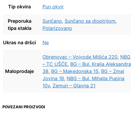
Tip okvira
Pun okvir
Preporuka
Sunčano
,
Sunčano sa dioptrijom
,
tipa stakla
Polarizovano
Ukras na dršci
Ne
Obrenovac – Vojvode Mišića 220
,
NBG
– TC UŠĆE
,
BG – Bul. Kralja Aleksandra
Maloprodaje
38
,
BG – Makedonska 15
,
BG – Zmaj
Jovina 18
,
NBG – Bul. Mihajla Pupina
10v
,
Zemun – Glavna 21
POVEZANI PROIZVODI
17.000,00
RSD
12.500,00
RSD