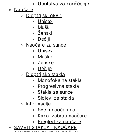
Uputstva za koriščenje
Naočare
Dioptrijski okviri
Unisex
Muški
Ženski
Dečiji
Naočare za sunce
Unisex
Muške
Ženske
Dečije
Dioptrijska stakla
Monofokalna stakla
Progresivna stakla
Stakla za sunce
Slojevi za stakla
Informacije
Sve o naočarima
Kako izabrati naočare
Pregled za naočare
SAVETI STAKLA I NAOČARE