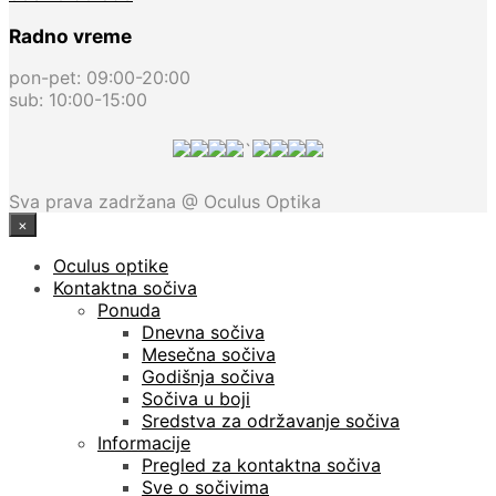
Radno vreme
pon-pet: 09:00-20:00
sub: 10:00-15:00
`
Sva prava zadržana @ Oculus Optika
×
Oculus optike
Kontaktna sočiva
Ponuda
Dnevna sočiva
Mesečna sočiva
Godišnja sočiva
Sočiva u boji
Sredstva za održavanje sočiva
Informacije
Pregled za kontaktna sočiva
Sve o sočivima