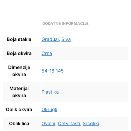
DODATNE INFORMACIJE
Boja stakla
Gradual
,
Siva
Boja okvira
Crna
Dimenzije
54-18 145
okvira
Materijal
Plastika
okvira
Oblik okvira
Okrugli
Oblik lica
Ovalni
,
Četvrtasti
,
Srcoliki