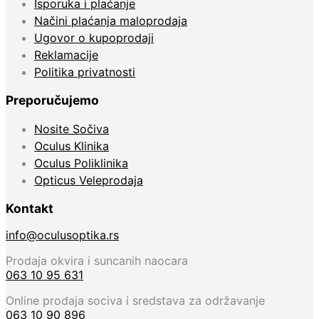
Isporuka i plaćanje
Načini plaćanja maloprodaja
Ugovor o kupoprodaji
Reklamacije
Politika privatnosti
Preporučujemo
Nosite Sočiva
Oculus Klinika
Oculus Poliklinika
Opticus Veleprodaja
Kontakt
info@oculusoptika.rs
Prodaja okvira i suncanih naocara
063 10 95 631
Online prodaja sociva i sredstava za održavanje
063 10 90 896