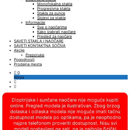
Monofokalna stakla
Progresivna stakla
Stakla za sunce
Slojevi za stakla
Informacije
Sve o naočarima
Kako izabrati naočare
Pregled za naočare
SAVETI STAKLA I NAOČARE
SAVETI KONTAKTNA SOČIVA
Akcije
Preporuke
Pogodnosti
Prodajna mesta
0
Korpa
Dioptrijske i sunčane naočare nije moguće kupiti
online. Pregled modela je ilustrativan. Zbog brzog
dolaska i odlaska modela nije moguće imati tačnu
dostupnost modela po optikama, pa je neophodno
najpre telefonom proveriti dostupnost. Nisu svi
modeli postavljeni na sajt, pa je najbolje fizički