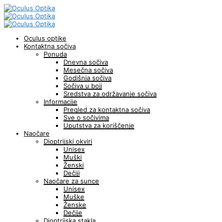
Oculus optike
Kontaktna sočiva
Ponuda
Dnevna sočiva
Mesečna sočiva
Godišnja sočiva
Sočiva u boji
Sredstva za održavanje sočiva
Informacije
Pregled za kontaktna sočiva
Sve o sočivima
Uputstva za koriščenje
Naočare
Dioptrijski okviri
Unisex
Muški
Ženski
Dečiji
Naočare za sunce
Unisex
Muške
Ženske
Dečije
Dioptrijska stakla