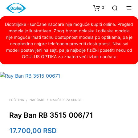
0
Dioptrijske i sunčane naočare nije moguće kupiti online. Pregled
modela je ilustrativan. Zbog brzog dolaska i odlaska modela
nije moguće imati tačnu dostupnost modela po optikama, pa je
neophodno najpre telefonom proveriti dostupnost. Nisu svi
modeli postavljeni na sajt, pa je najbolje fizički posetiti neku od
OCULUS OPTIKA za znatno veći izbor naočara
POČETNA
/
NAOČARE
/
NAOČARE ZA SUNCE
Ray Ban RB 3515 006/71
17.700,00
RSD