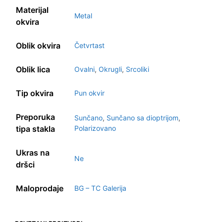
Materijal
Metal
okvira
Oblik okvira
Četvrtast
Oblik lica
Ovalni
,
Okrugli
,
Srcoliki
Tip okvira
Pun okvir
Preporuka
Sunčano
,
Sunčano sa dioptrijom
,
tipa stakla
Polarizovano
Ukras na
Ne
dršci
Maloprodaje
BG – TC Galerija