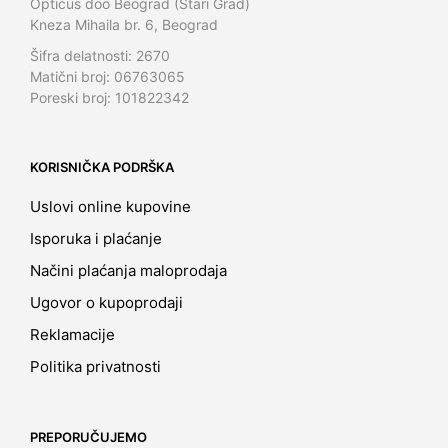
Opticus doo Beograd (Stari Grad)
Kneza Mihaila br. 6, Beograd
Šifra delatnosti: 2670
Matični broj: 06763065
Poreski broj: 101822342
KORISNIČKA PODRŠKA
Uslovi online kupovine
Isporuka i plaćanje
Načini plaćanja maloprodaja
Ugovor o kupoprodaji
Reklamacije
Politika privatnosti
PREPORUČUJEMO