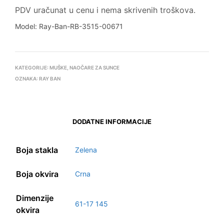
PDV uračunat u cenu i nema skrivenih troškova.
Model: Ray-Ban-RB-3515-00671
KATEGORIJE:
MUŠKE
,
NAOČARE ZA SUNCE
OZNAKA:
RAY BAN
DODATNE INFORMACIJE
Boja stakla
Zelena
Boja okvira
Crna
Dimenzije
61-17 145
okvira