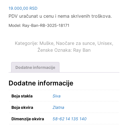
19.000,00
RSD
PDV uračunat u cenu i nema skrivenih troškova.
Model: Ray-Ban-RB-3025-18171
Kategorije:
Muške
,
Naočare za sunce
,
Unisex
,
Ženske
Oznaka:
Ray Ban
Dodatne informacije
Dodatne informacije
Boja stakla
Siva
Boja okvira
Zlatna
Dimenzije okvira
58-62 14 135 140