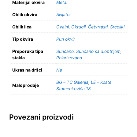
Materijal okvira
Metal
Oblik okvira
Avijator
Oblik lica
Ovalni
,
Okrugli
,
Četvrtasti
,
Srcoliki
Tip okvira
Pun okvir
Preporuka tipa
Sunčano
,
Sunčano sa dioptrijom
,
stakla
Polarizovano
Ukras na dršci
Ne
BG – TC Galerija
,
LE – Koste
Maloprodaje
Stamenkovića 18
Povezani proizvodi