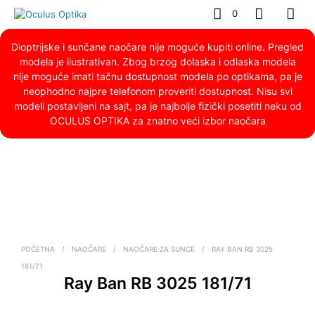
0
Dioptrijske i sunčane naočare nije moguće kupiti online. Pregled
modela je ilustrativan. Zbog brzog dolaska i odlaska modela
nije moguće imati tačnu dostupnost modela po optikama, pa je
neophodno najpre telefonom proveriti dostupnost. Nisu svi
modeli postavljeni na sajt, pa je najbolje fizički posetiti neku od
OCULUS OPTIKA za znatno veći izbor naočara
POČETNA
/
NAOČARE
/
NAOČARE ZA SUNCE
/
RAY BAN RB 3025
181/71
Ray Ban RB 3025 181/71