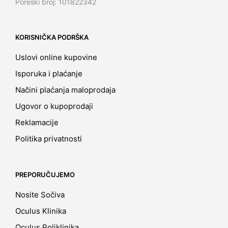
Poreski broj: 101822342
KORISNIČKA PODRŠKA
Uslovi online kupovine
Isporuka i plaćanje
Načini plaćanja maloprodaja
Ugovor o kupoprodaji
Reklamacije
Politika privatnosti
PREPORUČUJEMO
Nosite Sočiva
Oculus Klinika
Oculus Poliklinika