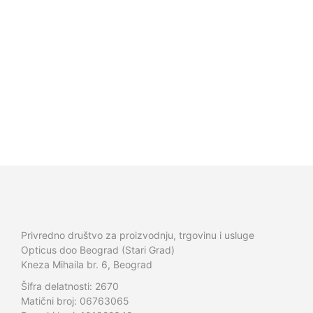
20.700,00
R
12.500,00
RS
SD
D
12.500,00
RS
D
14.000,00
R
SD
Privredno društvo za proizvodnju, trgovinu i usluge
Opticus doo Beograd (Stari Grad)
Kneza Mihaila br. 6, Beograd
Šifra delatnosti: 2670
Matični broj: 06763065