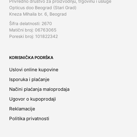
Privredno društvo za proizvodnju, trgovinu i usluge
Opticus doo Beograd (Stari Grad)
Kneza Mihaila br. 6, Beograd
Šifra delatnosti: 2670
Matični broj: 06763065
Poreski broj: 101822342
KORISNIČKA PODRŠKA
Uslovi online kupovine
Isporuka i plaćanje
Načini plaćanja maloprodaja
Ugovor o kupoprodaji
Reklamacije
Politika privatnosti