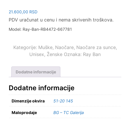
21.600,00
RSD
PDV uračunat u cenu i nema skrivenih troškova.
Model: Ray-Ban-RB4472-667781
Kategorije:
Muške
,
Naočare
,
Naočare za sunce
,
Unisex
,
Ženske
Oznaka:
Ray Ban
Dodatne informacije
Dodatne informacije
Dimenzije okvira
51-20 145
Maloprodaje
BG – TC Galerija