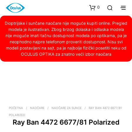
0
Dioptrijske i sunčane naočare nije moguće kupiti online. Pregled
modela je ilustrativan. Zbog brzog dolaska i odlaska modela
nije moguće imati tačnu dostupnost modela po optikama, pa je
neophodno najpre telefonom proveriti dostupnost. Nisu svi
modeli postavljeni na sajt, pa je najbolje fizički posetiti neku od
OCULUS OPTIKA za znatno veći izbor naočara
POČETNA
/
NAOČARE
/
NAOČARE ZA SUNCE
/
RAY BAN 4472 6677/81
POLARIZED
Ray Ban 4472 6677/81 Polarized