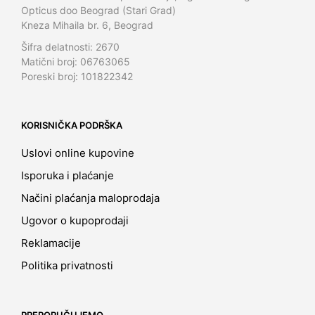
Opticus doo Beograd (Stari Grad)
Kneza Mihaila br. 6, Beograd
Šifra delatnosti: 2670
Matični broj: 06763065
Poreski broj: 101822342
KORISNIČKA PODRŠKA
Uslovi online kupovine
Isporuka i plaćanje
Načini plaćanja maloprodaja
Ugovor o kupoprodaji
Reklamacije
Politika privatnosti
PREPORUČUJEMO