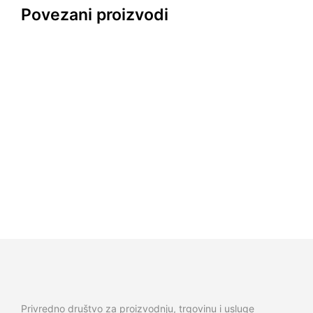
Povezani proizvodi
18.000,00
R
SD
10.600,00
R
SD
12.000,00
R
SD
13.500,00
RS
D
Privredno društvo za proizvodnju, trgovinu i usluge