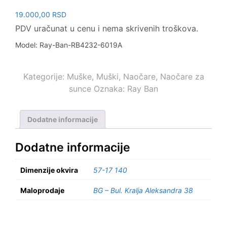
19.000,00
RSD
PDV uračunat u cenu i nema skrivenih troškova.
Model: Ray-Ban-RB4232-6019A
Kategorije:
Muške
,
Muški
,
Naočare
,
Naočare za
sunce
Oznaka:
Ray Ban
Dodatne informacije
Dodatne informacije
Dimenzije okvira
57-17 140
Maloprodaje
BG – Bul. Kralja Aleksandra 38