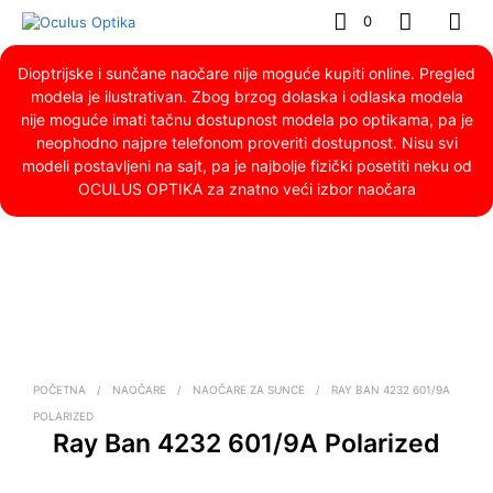
0
Dioptrijske i sunčane naočare nije moguće kupiti online. Pregled
modela je ilustrativan. Zbog brzog dolaska i odlaska modela
nije moguće imati tačnu dostupnost modela po optikama, pa je
neophodno najpre telefonom proveriti dostupnost. Nisu svi
modeli postavljeni na sajt, pa je najbolje fizički posetiti neku od
OCULUS OPTIKA za znatno veći izbor naočara
POČETNA
/
NAOČARE
/
NAOČARE ZA SUNCE
/
RAY BAN 4232 601/9A
POLARIZED
Ray Ban 4232 601/9A Polarized