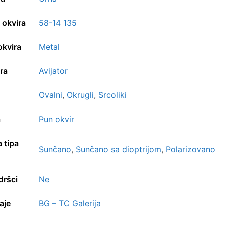
 okvira
58-14 135
okvira
Metal
ra
Avijator
Ovalni
,
Okrugli
,
Srcoliki
a
Pun okvir
 tipa
Sunčano
,
Sunčano sa dioptrijom
,
Polarizovano
dršci
Ne
aje
BG – TC Galerija