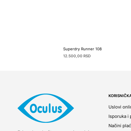
Superdry Runner 108
12.500,00
RSD
KORISNIČK
Uslovi onl
Isporuka i 
Načini pla