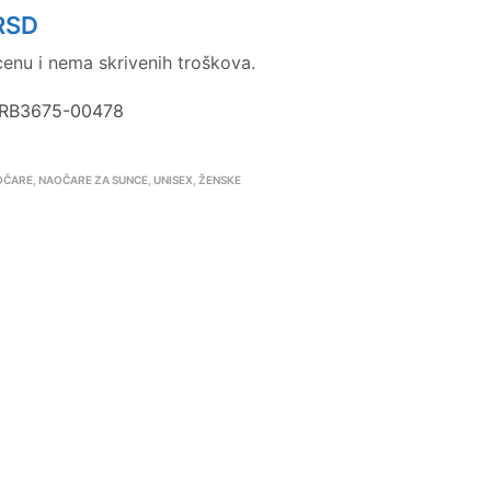
RSD
enu i nema skrivenih troškova.
-RB3675-00478
OČARE
,
NAOČARE ZA SUNCE
,
UNISEX
,
ŽENSKE