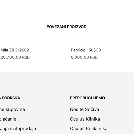
POVEZANI PROIZVODI
Mila ZB 512S02
Fabricio 1505C01
20.700,00
RSD
6.000,00
RSD
A PODRŠKA
PREPORUČUJEMO
ine kupovine
Nosite Sočiva
plaćanje
Oculus Klinika
ćanja maloprodaja
Oculus Poliklinika