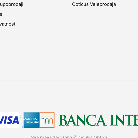
upoprodaji
Opticus Veleprodaja
je
ivatnosti
`
Sva prava zadržana @ Oculus Optika