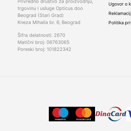
Privredno društvo za proizvodnju,
Ugovor o k
trgovinu i usluge Opticus doo
Reklamaci
Beograd (Stari Grad)
Kneza Mihaila br. 6, Beograd
Politika pr
Šifra delatnosti: 2670
Matični broj: 06763065
Poreski broj: 101822342