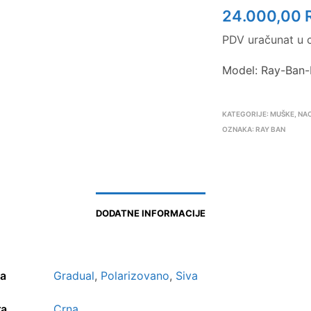
24.000,00
PDV uračunat u c
Model: Ray-Ban
KATEGORIJE:
MUŠKE
,
NA
OZNAKA:
RAY BAN
DODATNE INFORMACIJE
la
Gradual
,
Polarizovano
,
Siva
ra
Crna