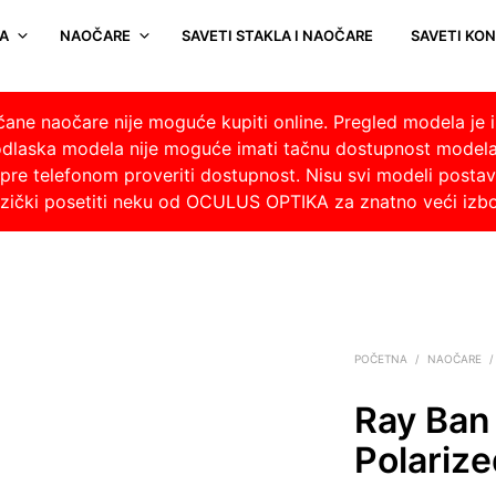
A
NAOČARE
SAVETI STAKLA I NAOČARE
SAVETI KO
nčane naočare nije moguće kupiti online. Pregled modela je i
odlaska modela nije moguće imati tačnu dostupnost model
re telefonom proveriti dostupnost. Nisu svi modeli postavlj
fizički posetiti neku od OCULUS OPTIKA za znatno veći izb
POČETNA
/
NAOČARE
/
Ray Ban
Polariz