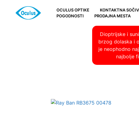
OCULUS OPTIKE
KONTAKTNA SOČIV
POGODNOSTI
PRODAJNA MESTA
Dioptrijske i su
brzog dolaska i 
je neophodno najp
najbolje 