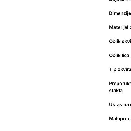
Dimenzije
Materijal 
Oblik okvi
Oblik lica
Tip okvir
Preporuka
stakla
Ukras na 
Maloprod