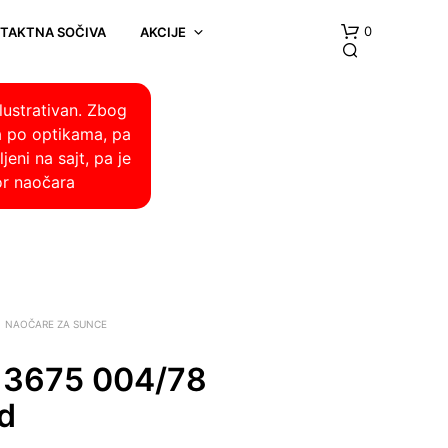
0
NTAKTNA SOČIVA
AKCIJE
lustrativan. Zbog
a po optikama, pa
eni na sajt, pa je
or naočara
NAOČARE ZA SUNCE
 3675 004/78
ed