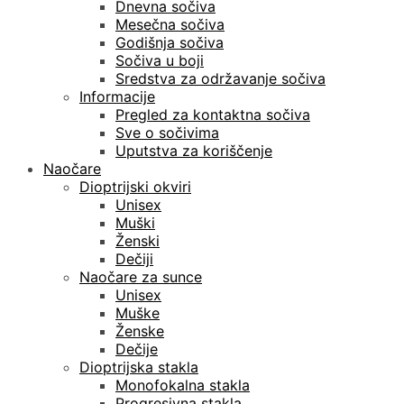
Dnevna sočiva
Mesečna sočiva
Godišnja sočiva
Sočiva u boji
Sredstva za održavanje sočiva
Informacije
Pregled za kontaktna sočiva
Sve o sočivima
Uputstva za koriščenje
Naočare
Dioptrijski okviri
Unisex
Muški
Ženski
Dečiji
Naočare za sunce
Unisex
Muške
Ženske
Dečije
Dioptrijska stakla
Monofokalna stakla
Progresivna stakla