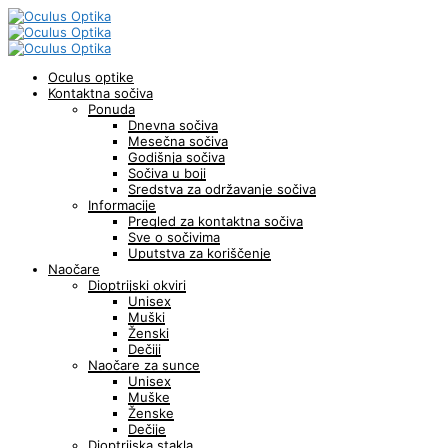
Oculus optike
Kontaktna sočiva
Ponuda
Dnevna sočiva
Mesečna sočiva
Godišnja sočiva
Sočiva u boji
Sredstva za održavanje sočiva
Informacije
Pregled za kontaktna sočiva
Sve o sočivima
Uputstva za koriščenje
Naočare
Dioptrijski okviri
Unisex
Muški
Ženski
Dečiji
Naočare za sunce
Unisex
Muške
Ženske
Dečije
Dioptrijska stakla