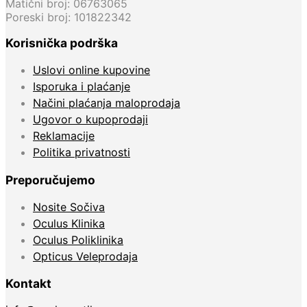
Matični broj: 06763065
Poreski broj: 101822342
Korisnička podrška
Uslovi online kupovine
Isporuka i plaćanje
Načini plaćanja maloprodaja
Ugovor o kupoprodaji
Reklamacije
Politika privatnosti
Preporučujemo
Nosite Sočiva
Oculus Klinika
Oculus Poliklinika
Opticus Veleprodaja
Kontakt