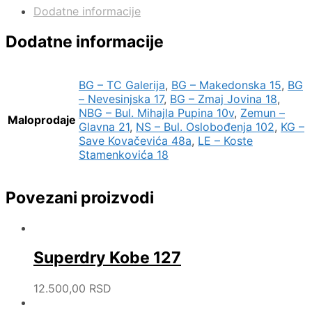
Dodatne informacije
Dodatne informacije
BG – TC Galerija
,
BG – Makedonska 15
,
BG
– Nevesinjska 17
,
BG – Zmaj Jovina 18
,
NBG – Bul. Mihajla Pupina 10v
,
Zemun –
Maloprodaje
Glavna 21
,
NS – Bul. Oslobođenja 102
,
KG –
Save Kovačevića 48a
,
LE – Koste
Stamenkovića 18
Povezani proizvodi
Superdry Kobe 127
12.500,00
RSD