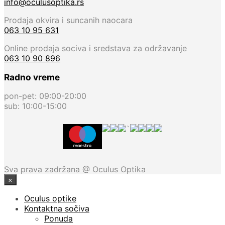
info@oculusoptika.rs
Prodaja okvira i suncanih naocara
063 10 95 631
Online prodaja sociva i sredstava za održavanje
063 10 90 896
Radno vreme
pon-pet: 09:00-20:00
sub: 10:00-15:00
`
Sva prava zadržana @ Oculus Optika
×
Oculus optike
Kontaktna sočiva
Ponuda