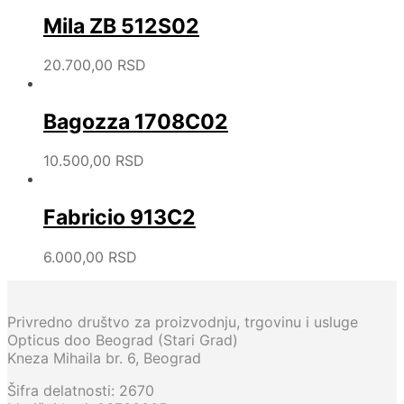
Mila ZB 512S02
20.700,00
RSD
Bagozza 1708C02
10.500,00
RSD
Fabricio 913C2
6.000,00
RSD
Privredno društvo za proizvodnju, trgovinu i usluge
Opticus doo Beograd (Stari Grad)
Kneza Mihaila br. 6, Beograd
Šifra delatnosti: 2670