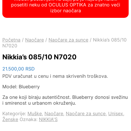
posetiti neku od OCULUS OPTIKA za znatno veći
izbor naočara
Početna
/
Naočare
/
Naočare za sunce
/
Nikkia’s 085/10
N7020
Nikkia’s 085/10 N7020
21.500,00
RSD
PDV uračunat u cenu i nema skrivenih troškova.
Model: Blueberry
Za one koji biraju autentičnost. Blueberry donosi svežinu
i smirenost u urbanom okruženju.
Kategorije:
Muške
,
Naočare
,
Naočare za sunce
,
Unisex
,
Ženske
Oznaka:
NIKKIA'S