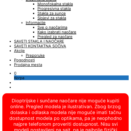
Monofokalna stakla
Progresivna stakla
Stakla za sunce
Slojevi za stakla
Informacije
Sve o naočarima
Kako izabrati naočare
Pregled za naočare
SAVETI STAKLA I NAOČARE
SAVETI KONTAKTNA SOČIVA
Akcije
Preporuke
Pogodnosti
Prodajna mesta
0
Korpa
Dioptrijske i sunčane naočare nije moguće kupiti
online. Pregled modela je ilustrativan. Zbog brzog
dolaska i odlaska modela nije moguće imati tačnu
dostupnost modela po optikama, pa je neophodno
najpre telefonom proveriti dostupnost. Nisu svi
modeli postavljeni na sajt, pa je najbolje fizički