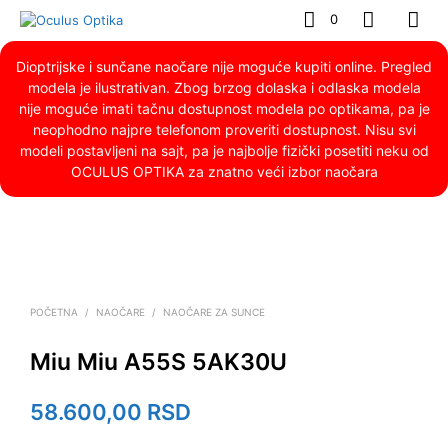
0
Dioptrijske i sunčane naočare nije moguće kupiti online. Pregled
modela je ilustrativan. Zbog brzog dolaska i odlaska modela
nije moguće imati tačnu dostupnost modela po optikama, pa je
neophodno najpre telefonom proveriti dostupnost. Nisu svi
modeli postavljeni na sajt, pa je najbolje fizički posetiti neku od
OCULUS OPTIKA za znatno veći izbor naočara
POČETNA
/
NAOČARE
/
NAOČARE ZA SUNCE
Miu Miu A55S 5AK30U
58.600,00
RSD