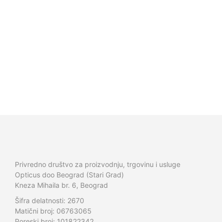
12.500,00
RSD
12.300,00
RSD
14.000,00
RSD
12.500,00
RSD
Privredno društvo za proizvodnju, trgovinu i usluge
Opticus doo Beograd (Stari Grad)
Kneza Mihaila br. 6, Beograd
Šifra delatnosti: 2670
Matični broj: 06763065
Poreski broj: 101822342