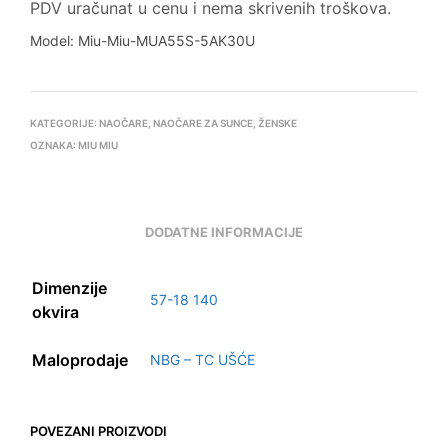
PDV uračunat u cenu i nema skrivenih troškova.
Model: Miu-Miu-MUA55S-5AK30U
KATEGORIJE:
NAOČARE
,
NAOČARE ZA SUNCE
,
ŽENSKE
OZNAKA:
MIU MIU
DODATNE INFORMACIJE
Dimenzije
57-18 140
okvira
Maloprodaje
NBG – TC UŠĆE
POVEZANI PROIZVODI