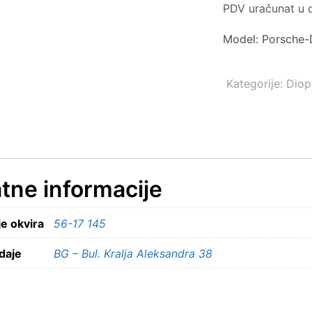
PDV uračunat u c
Model: Porsche
Kategorije:
Diopt
tne informacije
e okvira
56-17 145
daje
BG – Bul. Kralja Aleksandra 38