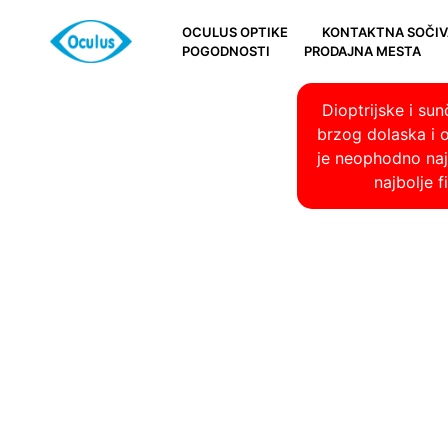
OCULUS OPTIKE
KONTAKTNA SOČIV
POGODNOSTI
PRODAJNA MESTA
Dioptrijske i su
brzog dolaska i 
je neophodno najp
najbolje 