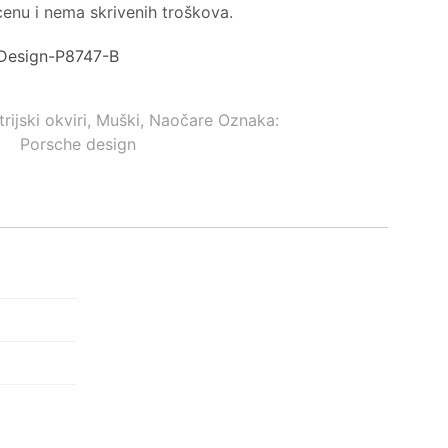
enu i nema skrivenih troškova.
-Design-P8747-B
rijski okviri
,
Muški
,
Naočare
Oznaka:
Porsche design