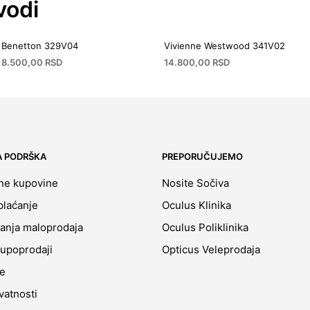
vodi
Benetton 329V04
Vivienne Westwood 341V02
8.500,00
RSD
14.800,00
RSD
A PODRŠKA
PREPORUČUJEMO
ine kupovine
Nosite Sočiva
plaćanje
Oculus Klinika
ćanja maloprodaja
Oculus Poliklinika
upoprodaji
Opticus Veleprodaja
je
ivatnosti