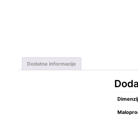
Dodatne informacije
Doda
Dimenzij
Malopro