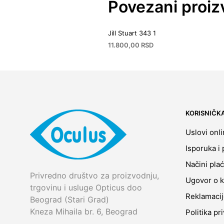
Povezani proiz
Jill Stuart 343 1
11.800,00
RSD
KORISNIČK
Uslovi onl
Isporuka i 
Načini pla
Privredno društvo za proizvodnju,
Ugovor o k
trgovinu i usluge Opticus doo
Reklamaci
Beograd (Stari Grad)
Kneza Mihaila br. 6, Beograd
Politika pr