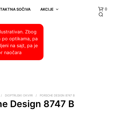
0
NTAKTNA SOČIVA
AKCIJE
lustrativan. Zbog
a po optikama, pa
eni na sajt, pa je
or naočara
/
DIOPTRIJSKI OKVIRI
/
PORSCHE DESIGN 8747 B
he Design 8747 B