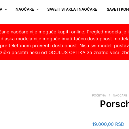
A
NAOČARE
SAVETI STAKLA I NAOČARE
SAVETI KO
nčane naočare nije moguće kupiti online. Pregled modela je i
odlaska modela nije moguće imati tačnu dostupnost model
re telefonom proveriti dostupnost. Nisu svi modeli postavlj
fizički posetiti neku od OCULUS OPTIKA za znatno veći izb
POČETNA
/
NAOČARE
Porsc
19.000,00
RSD