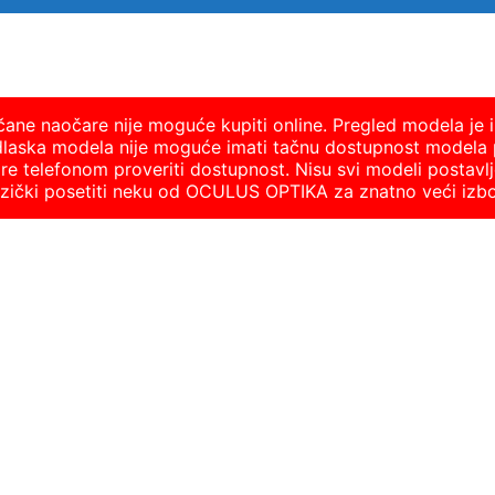
nčane naočare nije moguće kupiti online. Pregled modela je i
dlaska modela nije moguće imati tačnu dostupnost modela 
 telefonom proveriti dostupnost. Nisu svi modeli postavlje
fizički posetiti neku od OCULUS OPTIKA za znatno veći izb