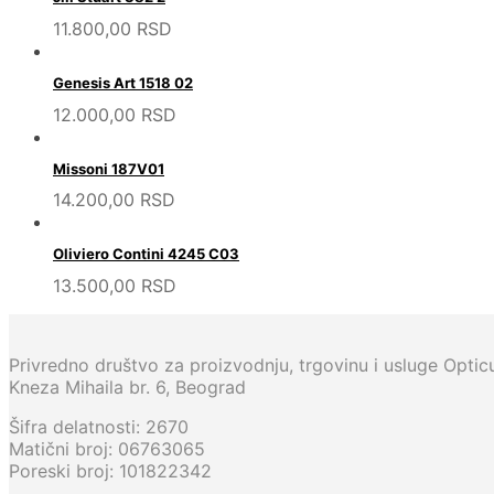
11.800,00
RSD
Genesis Art 1518 02
12.000,00
RSD
Missoni 187V01
14.200,00
RSD
Oliviero Contini 4245 C03
13.500,00
RSD
Privredno društvo za proizvodnju, trgovinu i usluge Opti
Kneza Mihaila br. 6, Beograd
Šifra delatnosti: 2670
Matični broj: 06763065
Poreski broj: 101822342