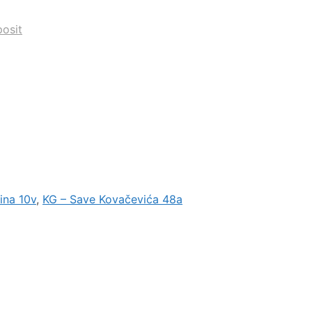
osit
ina 10v
,
KG – Save Kovačevića 48a