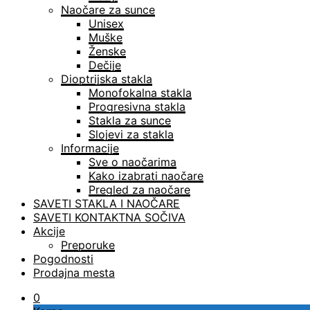
Naočare za sunce
Unisex
Muške
Ženske
Dečije
Dioptrijska stakla
Monofokalna stakla
Progresivna stakla
Stakla za sunce
Slojevi za stakla
Informacije
Sve o naočarima
Kako izabrati naočare
Pregled za naočare
SAVETI STAKLA I NAOČARE
SAVETI KONTAKTNA SOČIVA
Akcije
Preporuke
Pogodnosti
Prodajna mesta
0