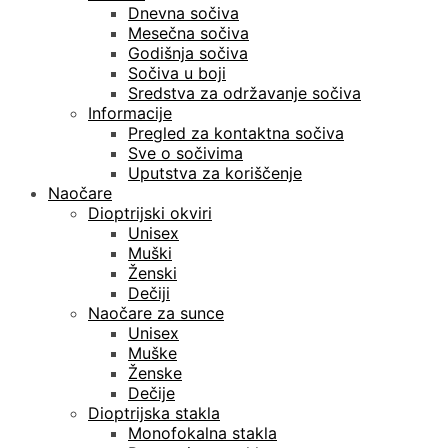
Dnevna sočiva
Mesečna sočiva
Godišnja sočiva
Sočiva u boji
Sredstva za održavanje sočiva
Informacije
Pregled za kontaktna sočiva
Sve o sočivima
Uputstva za koriščenje
Naočare
Dioptrijski okviri
Unisex
Muški
Ženski
Dečiji
Naočare za sunce
Unisex
Muške
Ženske
Dečije
Dioptrijska stakla
Monofokalna stakla