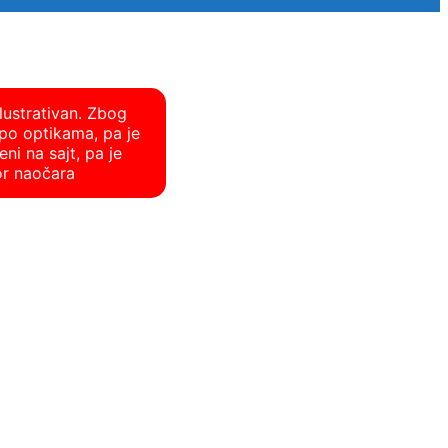
lustrativan. Zbog
po optikama, pa je
ni na sajt, pa je
or naočara