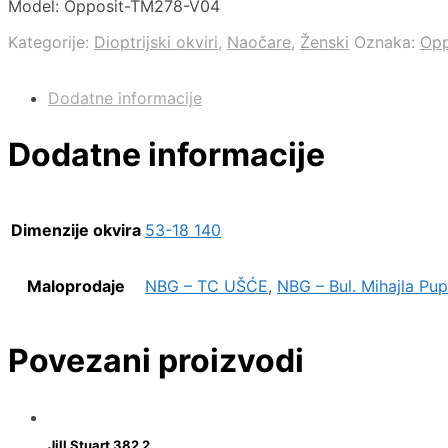
Model: Opposit-TM278-V04
Kategorije:
Dioptrijski okviri
,
Naočare
,
Ženski
Oznaka:
Opp
Dodatne informacije
Dodatne informacije
Dimenzije okvira
53-18 140
Maloprodaje
NBG – TC UŠĆE
,
NBG – Bul. Mihajla Pup
Povezani proizvodi
Jill Stuart 382 2