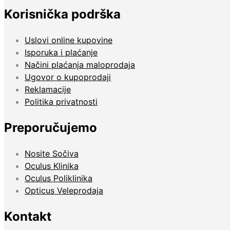
Korisnička podrška
Uslovi online kupovine
Isporuka i plaćanje
Načini plaćanja maloprodaja
Ugovor o kupoprodaji
Reklamacije
Politika privatnosti
Preporučujemo
Nosite Sočiva
Oculus Klinika
Oculus Poliklinika
Opticus Veleprodaja
Kontakt