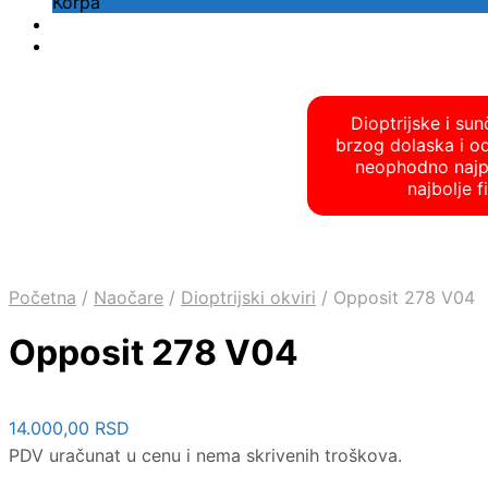
Korpa
Dioptrijske i su
brzog dolaska i o
neophodno najpre
najbolje 
Početna
/
Naočare
/
Dioptrijski okviri
/
Opposit 278 V04
Opposit 278 V04
14.000,00
RSD
PDV uračunat u cenu i nema skrivenih troškova.