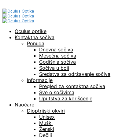
Oculus optike
Kontaktna sočiva
Ponuda
Dnevna sočiva
Mesečna sočiva
Godišnja sočiva
Sočiva u boji
Sredstva za održavanje sočiva
Informacije
Pregled za kontaktna sočiva
Sve o sočivima
Uputstva za koriščenje
Naočare
Dioptrijski okviri
Unisex
Muški
Ženski
Dečiji