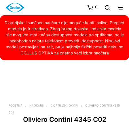
0
Dioptrijske i sunčane naočare nije moguće kupiti online. Pregled
modela je ilustrativan. Zbog brzog dolaska i odlaska modela
nije moguće imati tačnu dostupnost modela po optikama, pa je
neophodno najpre telefonom proveriti dostupnost. Nisu svi
modeli postavljeni na sajt, pa je najbolje fizički posetiti neku od
OCULUS OPTIKA za znatno veći izbor naočara
POČETNA
/
NAOČARE
/
DIOPTRIJSKI OKVIRI
/
OLIVIERO CONTINI 4345
C02
Oliviero Contini 4345 C02