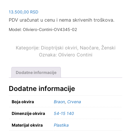
13.500,00
RSD
PDV uračunat u cenu i nema skrivenih troškova.
Model: Oliviero-Contini-OV4345-02
Kategorije:
Dioptrijski okviri
,
Naočare
,
Ženski
Oznaka:
Oliviero Contini
Dodatne informacije
Dodatne informacije
Boja okvira
Braon
,
Crvena
Dimenzije okvira
54-15 140
Materijal okvira
Plastika