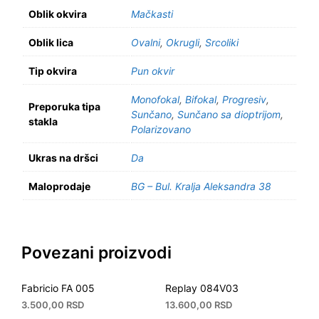
Oblik okvira
Mačkasti
Oblik lica
Ovalni
,
Okrugli
,
Srcoliki
Tip okvira
Pun okvir
Monofokal
,
Bifokal
,
Progresiv
,
Preporuka tipa
Sunčano
,
Sunčano sa dioptrijom
,
stakla
Polarizovano
Ukras na dršci
Da
Maloprodaje
BG – Bul. Kralja Aleksandra 38
Povezani proizvodi
Fabricio FA 005
Replay 084V03
3.500,00
RSD
13.600,00
RSD