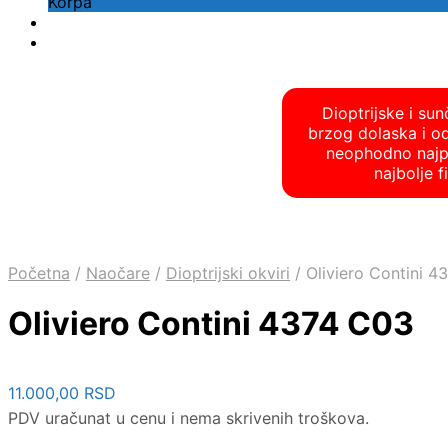
Korpa
Dioptrijske i su
brzog dolaska i o
neophodno najpre
najbolje 
Početna
/
Naočare
/
Dioptrijski okviri
/
Oliviero Contini 4
Oliviero Contini 4374 C03
11.000,00
RSD
PDV uračunat u cenu i nema skrivenih troškova.