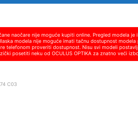
nčane naočare nije moguće kupiti online. Pregled modela je i
dlaska modela nije moguće imati tačnu dostupnost modela 
 telefonom proveriti dostupnost. Nisu svi modeli postavlje
fizički posetiti neku od OCULUS OPTIKA za znatno veći izb
374 C03