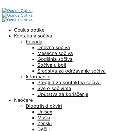
Oculus optike
Kontaktna sočiva
Ponuda
Dnevna sočiva
Mesečna sočiva
Godišnja sočiva
Sočiva u boji
Sredstva za održavanje sočiva
Informacije
Pregled za kontaktna sočiva
Sve o sočivima
Uputstva za koriščenje
Naočare
Dioptrijski okviri
Unisex
Muški
Ženski
Dečiji