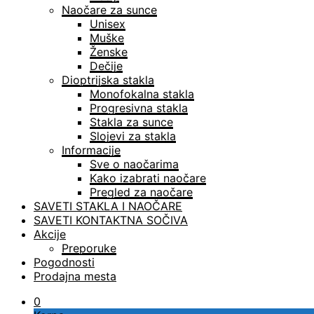
Naočare za sunce
Unisex
Muške
Ženske
Dečije
Dioptrijska stakla
Monofokalna stakla
Progresivna stakla
Stakla za sunce
Slojevi za stakla
Informacije
Sve o naočarima
Kako izabrati naočare
Pregled za naočare
SAVETI STAKLA I NAOČARE
SAVETI KONTAKTNA SOČIVA
Akcije
Preporuke
Pogodnosti
Prodajna mesta
0