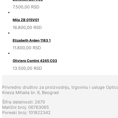
7.500,00
RSD
Mila ZB 015V01
16.800,00
RSD
Elizabeth Arden 1183 1
11.800,00
RSD
Oliviero Contini 4245 C03
13.500,00
RSD
Privredno društvo za proizvodnju, trgovinu i usluge Opti
Kneza Mihaila br. 6, Beograd
Šifra delatnosti: 2670
Matični broj: 06763065
Poreski broj: 101822342