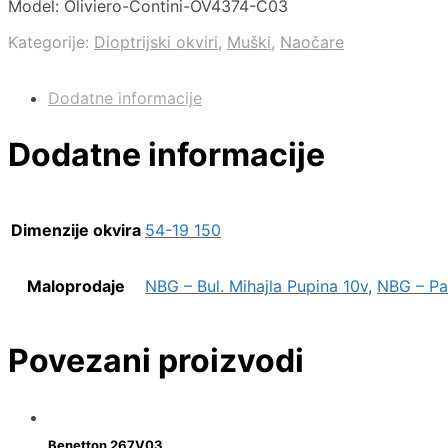
Model: Oliviero-Contini-OV4374-C03
Kategorije:
Dioptrijski okviri
,
Muški
,
Naočare
Dodatne informacije
Dodatne informacije
Dimenzije okvira
54-19 150
Maloprodaje
NBG – Bul. Mihajla Pupina 10v
,
NBG – Pal
Povezani proizvodi
Benetton 267V03