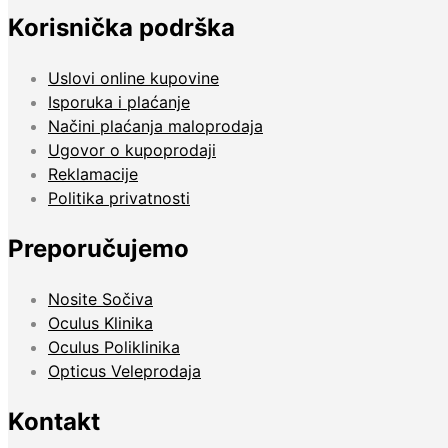
Korisnička podrška
Uslovi online kupovine
Isporuka i plaćanje
Načini plaćanja maloprodaja
Ugovor o kupoprodaji
Reklamacije
Politika privatnosti
Preporučujemo
Nosite Sočiva
Oculus Klinika
Oculus Poliklinika
Opticus Veleprodaja
Kontakt