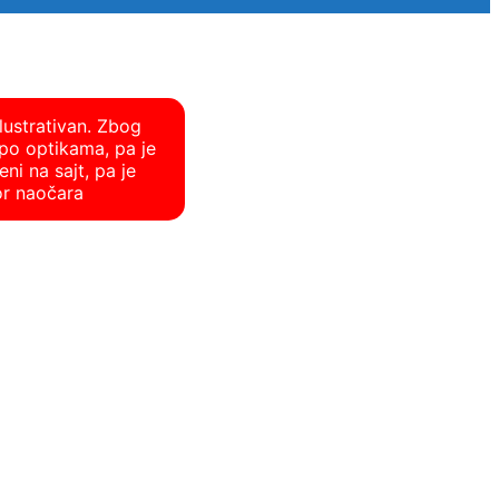
lustrativan. Zbog
po optikama, pa je
ni na sajt, pa je
or naočara