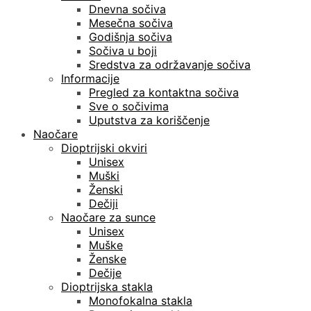
Dnevna sočiva
Mesečna sočiva
Godišnja sočiva
Sočiva u boji
Sredstva za održavanje sočiva
Informacije
Pregled za kontaktna sočiva
Sve o sočivima
Uputstva za koriščenje
Naočare
Dioptrijski okviri
Unisex
Muški
Ženski
Dečiji
Naočare za sunce
Unisex
Muške
Ženske
Dečije
Dioptrijska stakla
Monofokalna stakla