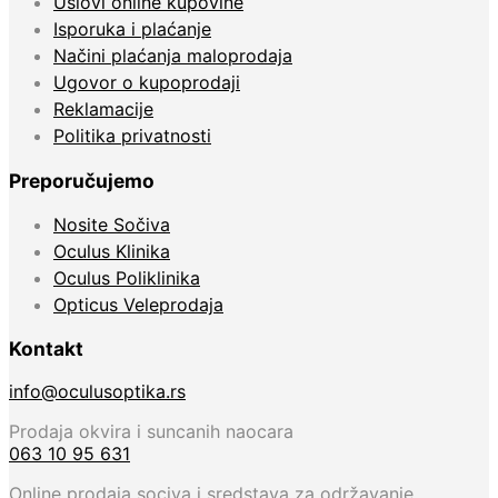
Uslovi online kupovine
Isporuka i plaćanje
Načini plaćanja maloprodaja
Ugovor o kupoprodaji
Reklamacije
Politika privatnosti
Preporučujemo
Nosite Sočiva
Oculus Klinika
Oculus Poliklinika
Opticus Veleprodaja
Kontakt
info@oculusoptika.rs
Prodaja okvira i suncanih naocara
063 10 95 631
Online prodaja sociva i sredstava za održavanje