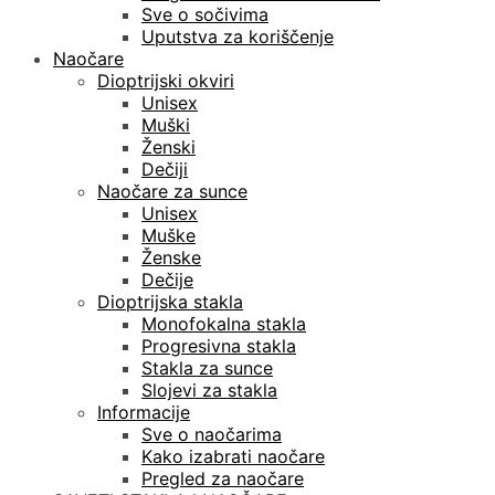
Sve o sočivima
Uputstva za koriščenje
Naočare
Dioptrijski okviri
Unisex
Muški
Ženski
Dečiji
Naočare za sunce
Unisex
Muške
Ženske
Dečije
Dioptrijska stakla
Monofokalna stakla
Progresivna stakla
Stakla za sunce
Slojevi za stakla
Informacije
Sve o naočarima
Kako izabrati naočare
Pregled za naočare