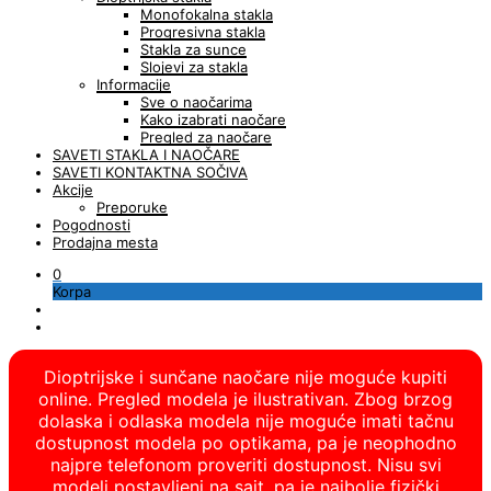
Monofokalna stakla
Progresivna stakla
Stakla za sunce
Slojevi za stakla
Informacije
Sve o naočarima
Kako izabrati naočare
Pregled za naočare
SAVETI STAKLA I NAOČARE
SAVETI KONTAKTNA SOČIVA
Akcije
Preporuke
Pogodnosti
Prodajna mesta
0
Korpa
Dioptrijske i sunčane naočare nije moguće kupiti
online. Pregled modela je ilustrativan. Zbog brzog
dolaska i odlaska modela nije moguće imati tačnu
dostupnost modela po optikama, pa je neophodno
najpre telefonom proveriti dostupnost. Nisu svi
modeli postavljeni na sajt, pa je najbolje fizički