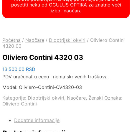
posetiti neku od OCULUS OPTIKA za znatno veći
izbor naočara
Početna
/
Naočare
/
Dioptrijski okviri
/
Oliviero Contini
4320 03
Oliviero Contini 4320 03
13.500,00
RSD
PDV uračunat u cenu i nema skrivenih troškova.
Model: Oliviero-Contini-OV4320-03
Kategorije:
Dioptrijski okviri
,
Naočare
,
Ženski
Oznaka:
Oliviero Contini
Dodatne informacije