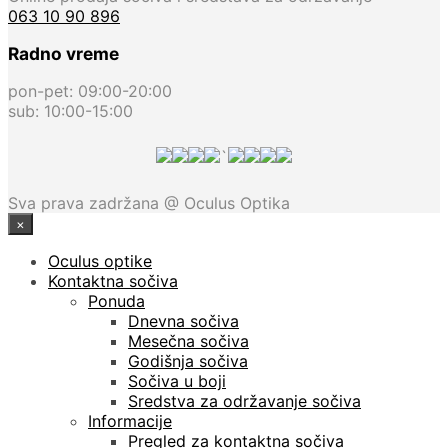
063 10 90 896
Radno vreme
pon-pet: 09:00-20:00
sub: 10:00-15:00
`
Sva prava zadržana @ Oculus Optika
×
Oculus optike
Kontaktna sočiva
Ponuda
Dnevna sočiva
Mesečna sočiva
Godišnja sočiva
Sočiva u boji
Sredstva za održavanje sočiva
Informacije
Pregled za kontaktna sočiva