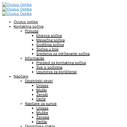
Oculus optike
Kontaktna sočiva
Ponuda
Dnevna sočiva
Mesečna sočiva
Godišnja sočiva
Sočiva u boji
Sredstva za održavanje sočiva
Informacije
Pregled za kontaktna sočiva
Sve o sočivima
Uputstva za koriščenje
Naočare
Dioptrijski okviri
Unisex
Muški
Ženski
Dečiji
Naočare za sunce
Unisex
Muške
Ženske
Dečije
Dioptrijska stakla