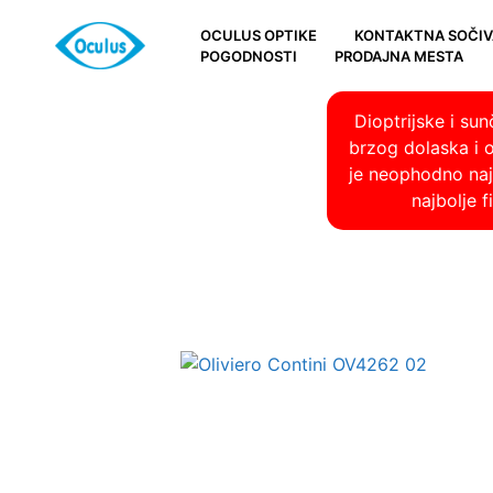
OCULUS OPTIKE
KONTAKTNA SOČIV
POGODNOSTI
PRODAJNA MESTA
Dioptrijske i su
brzog dolaska i 
je neophodno najp
najbolje 