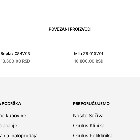
POVEZANI PROIZVODI
Replay 084V03
Mila ZB 015V01
13.600,00
RSD
16.800,00
RSD
A PODRŠKA
PREPORUČUJEMO
ine kupovine
Nosite Sočiva
plaćanje
Oculus Klinika
ćanja maloprodaja
Oculus Poliklinika