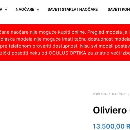
A
NAOČARE
SAVETI STAKLA I NAOČARE
SAVETI KO
nčane naočare nije moguće kupiti online. Pregled modela je i
odlaska modela nije moguće imati tačnu dostupnost model
re telefonom proveriti dostupnost. Nisu svi modeli postavlj
fizički posetiti neku od OCULUS OPTIKA za znatno veći izb
POČETNA
/
NAOČARE
/
Olivier
13.500,00