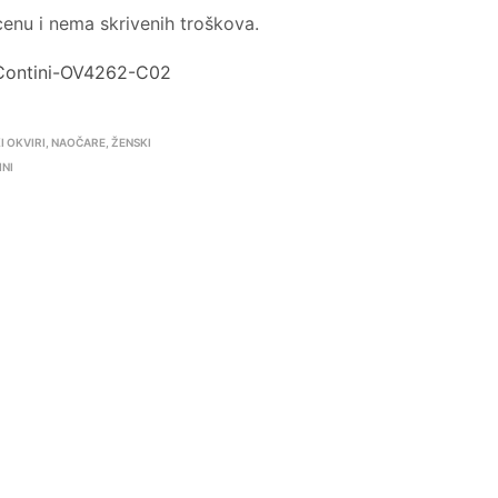
enu i nema skrivenih troškova.
-Contini-OV4262-C02
I OKVIRI
,
NAOČARE
,
ŽENSKI
INI