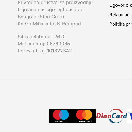
Privredno društvo za proizvodnju,
Ugovor o k
trgovinu i usluge Opticus doo
Reklamaci
Beograd (Stari Grad)
Kneza Mihaila br. 6, Beograd
Politika pr
Šifra delatnosti: 2670
Matični broj: 06763065
Poreski broj: 101822342