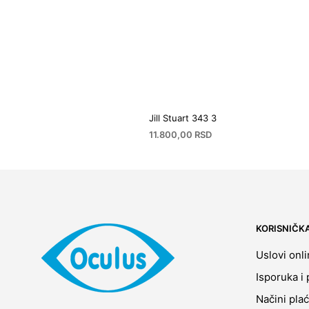
Jill Stuart 343 3
11.800,00
RSD
KORISNIČK
Uslovi onl
Isporuka i 
Načini pla