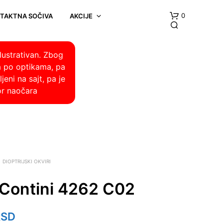
0
NTAKTNA SOČIVA
AKCIJE
lustrativan. Zbog
a po optikama, pa
eni na sajt, pa je
or naočara
DIOPTRIJSKI OKVIRI
o Contini 4262 C02
RSD