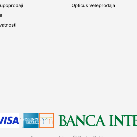
upoprodaji
Opticus Veleprodaja
je
ivatnosti
`