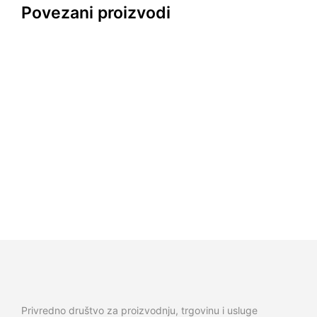
Povezani proizvodi
14.200,00
R
8.500,00
RS
SD
D
5.600,00
RS
D
12.000,00
R
SD
Privredno društvo za proizvodnju, trgovinu i usluge