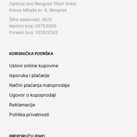
Opticus doo Beograd (Stari Grad)
Kneza Mihaila br. 6, Beograd
Šifra delatnosti: 2670
Matični broj: 06763065
Poreski broj: 101822342
KORISNIČKA PODRŠKA
Uslovi online kupovine
Isporuka i plaćanje
Načini plaćanja maloprodaja
Ugovor o kupoprodaji
Reklamacije
Politika privatnosti
PREPORUČUJEMO