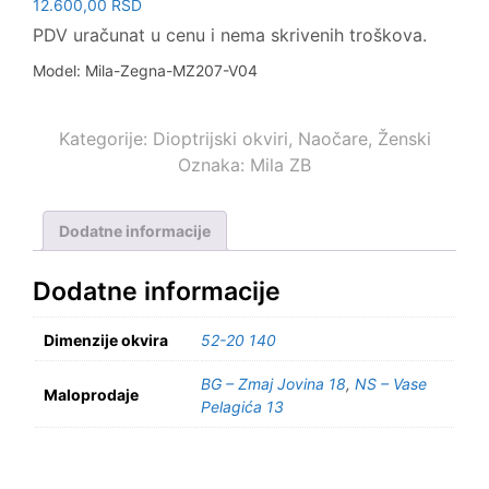
12.600,00
RSD
PDV uračunat u cenu i nema skrivenih troškova.
Model: Mila-Zegna-MZ207-V04
Kategorije:
Dioptrijski okviri
,
Naočare
,
Ženski
Oznaka:
Mila ZB
Dodatne informacije
Dodatne informacije
Dimenzije okvira
52-20 140
BG – Zmaj Jovina 18
,
NS – Vase
Maloprodaje
Pelagića 13