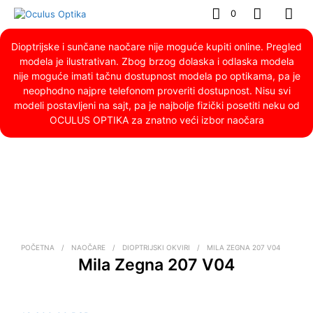
0
Dioptrijske i sunčane naočare nije moguće kupiti online. Pregled
modela je ilustrativan. Zbog brzog dolaska i odlaska modela
nije moguće imati tačnu dostupnost modela po optikama, pa je
neophodno najpre telefonom proveriti dostupnost. Nisu svi
modeli postavljeni na sajt, pa je najbolje fizički posetiti neku od
OCULUS OPTIKA za znatno veći izbor naočara
POČETNA
/
NAOČARE
/
DIOPTRIJSKI OKVIRI
/
MILA ZEGNA 207 V04
Mila Zegna 207 V04