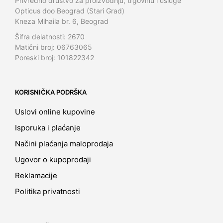
Privredno društvo za proizvodnju, trgovinu i usluge
Opticus doo Beograd (Stari Grad)
Kneza Mihaila br. 6, Beograd
Šifra delatnosti: 2670
Matični broj: 06763065
Poreski broj: 101822342
KORISNIČKA PODRŠKA
Uslovi online kupovine
Isporuka i plaćanje
Načini plaćanja maloprodaja
Ugovor o kupoprodaji
Reklamacije
Politika privatnosti