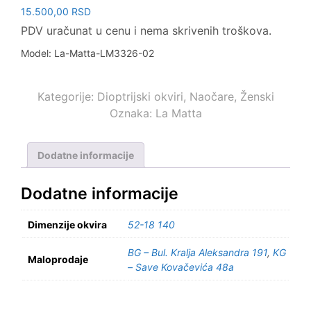
15.500,00
RSD
PDV uračunat u cenu i nema skrivenih troškova.
Model: La-Matta-LM3326-02
Kategorije:
Dioptrijski okviri
,
Naočare
,
Ženski
Oznaka:
La Matta
Dodatne informacije
Dodatne informacije
Dimenzije okvira
52-18 140
BG – Bul. Kralja Aleksandra 191
,
KG
Maloprodaje
– Save Kovačevića 48a