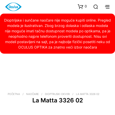
0
Dioptrijske i sunčane naočare nije moguće kupiti online. Pregled
modela je ilustrativan. Zbog brzog dolaska i odlaska modela
nije moguće imati tačnu dostupnost modela po optikama, pa je
neophodno najpre telefonom proveriti dostupnost. Nisu svi
modeli postavljeni na sajt, pa je najbolje fizički posetiti neku od
OCULUS OPTIKA za znatno veći izbor naočara
POČETNA
/
NAOČARE
/
DIOPTRIJSKI OKVIRI
/
LA MATTA 3326 02
La Matta 3326 02