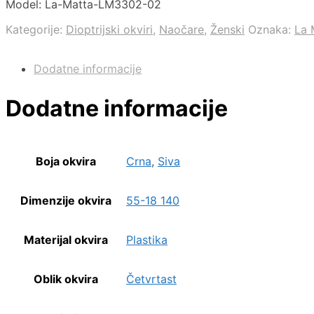
Model: La-Matta-LM3302-02
Kategorije:
Dioptrijski okviri
,
Naočare
,
Ženski
Oznaka:
La 
Dodatne informacije
Dodatne informacije
Boja okvira
Crna
,
Siva
Dimenzije okvira
55-18 140
Materijal okvira
Plastika
Oblik okvira
Četvrtast