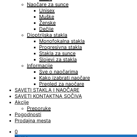
Naočare za sunce
Unisex
Muške
Ženske
Dečije
Dioptrijska stakla
Monofokalna stakla
Progresivna stakla
Stakla za sunce
Slojevi za stakla
Informacije
Sve o naočarima
Kako izabrati naočare
Pregled za naočare
SAVETI STAKLA I NAOČARE
SAVETI KONTAKTNA SOČIVA
Akcije
Preporuke
Pogodnosti
Prodajna mesta
0