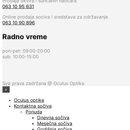
Prodaja okvira i suncanih naocara
063 10 95 631
Online prodaja sociva i sredstava za održavanje
063 10 90 896
Radno vreme
pon-pet: 09:00-20:00
sub: 10:00-15:00
Sva prava zadržana @ Oculus Optika
×
Oculus optike
Kontaktna sočiva
Ponuda
Dnevna sočiva
Mesečna sočiva
Godišnja sočiva