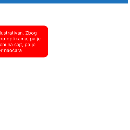
lustrativan. Zbog
po optikama, pa je
ni na sajt, pa je
or naočara