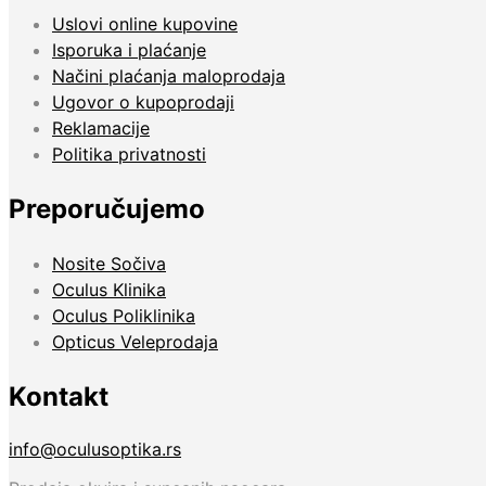
Uslovi online kupovine
Isporuka i plaćanje
Načini plaćanja maloprodaja
Ugovor o kupoprodaji
Reklamacije
Politika privatnosti
Preporučujemo
Nosite Sočiva
Oculus Klinika
Oculus Poliklinika
Opticus Veleprodaja
Kontakt
info@oculusoptika.rs