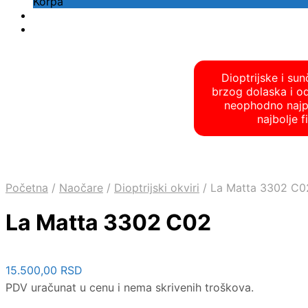
Korpa
Dioptrijske i su
brzog dolaska i o
neophodno najpre
najbolje 
Početna
/
Naočare
/
Dioptrijski okviri
/
La Matta 3302 C0
La Matta 3302 C02
15.500,00
RSD
PDV uračunat u cenu i nema skrivenih troškova.