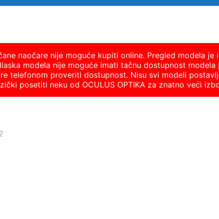
nčane naočare nije moguće kupiti online. Pregled modela je i
dlaska modela nije moguće imati tačnu dostupnost modela 
 telefonom proveriti dostupnost. Nisu svi modeli postavlje
fizički posetiti neku od OCULUS OPTIKA za znatno veći izb
2