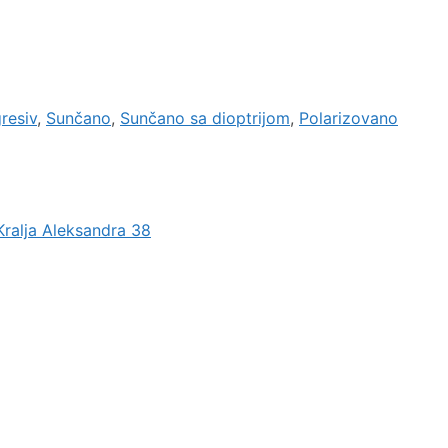
resiv
,
Sunčano
,
Sunčano sa dioptrijom
,
Polarizovano
Kralja Aleksandra 38