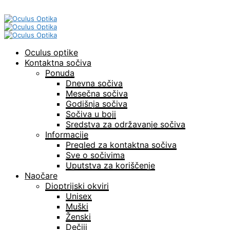
Oculus optike
Kontaktna sočiva
Ponuda
Dnevna sočiva
Mesečna sočiva
Godišnja sočiva
Sočiva u boji
Sredstva za održavanje sočiva
Informacije
Pregled za kontaktna sočiva
Sve o sočivima
Uputstva za koriščenje
Naočare
Dioptrijski okviri
Unisex
Muški
Ženski
Dečiji