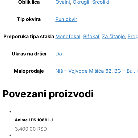
Oblik lica
Ovalni
,
Okrugli
,
Srcoliki
Tip okvira
Pun okvir
Preporuka tipa stakla
Monofokal
,
Bifokal
,
Za čitanje
,
Prog
Ukras na dršci
Da
Maloprodaje
Niš – Vojvode Mišića 62
,
BG – Bul. 
Povezani proizvodi
Anime LDS 1089 LJ
3.400,00
RSD