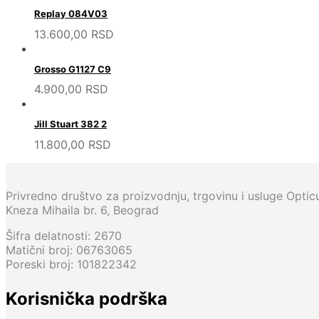
Replay 084V03
13.600,00
RSD
Grosso G1127 C9
4.900,00
RSD
Jill Stuart 382 2
11.800,00
RSD
Privredno društvo za proizvodnju, trgovinu i usluge Opti
Kneza Mihaila br. 6, Beograd
Šifra delatnosti: 2670
Matični broj: 06763065
Poreski broj: 101822342
Korisnička podrška