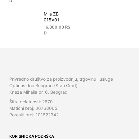
D
Mila ZB
015V01
16.800,00
RS
D
Privredno društvo za proizvodnju, trgovinu i usluge
Opticus doo Beograd (Stari Grad)
Kneza Mihaila br. 6, Beograd
Šifra delatnosti: 2670
Matični broj: 06763065
Poreski broj: 101822342
KORISNIČKA PODRŠKA