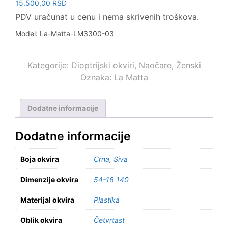
15.500,00
RSD
PDV uračunat u cenu i nema skrivenih troškova.
Model: La-Matta-LM3300-03
Kategorije:
Dioptrijski okviri
,
Naočare
,
Ženski
Oznaka:
La Matta
Dodatne informacije
Dodatne informacije
Boja okvira
Crna
,
Siva
Dimenzije okvira
54-16 140
Materijal okvira
Plastika
Oblik okvira
Četvrtast