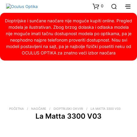
0
Dioptrijske i sunčane naočare nije moguće kupiti online. Pregled
modela je ilustrativan. Zbog brzog dolaska i odlaska modela
nije moguće imati tačnu dostupnost modela po optikama, pa je
neophodno najpre telefonom proveriti dostupnost. Nisu svi
modeli postavljeni na sajt, pa je najbolje fizički posetiti neku od
OCULUS OPTIKA za znatno veći izbor naočara
POČETNA
/
NAOČARE
/
DIOPTRIJSKI OKVIRI
/
LA MATTA 3300 V03
La Matta 3300 V03