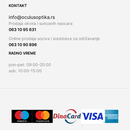
KONTAKT
info@oculusoptika.rs
Prodaja okvira i suncanih naocara
063 10 95 631
Online prodaja sociva i sredstava za održavanje
063 10 90 896
RADNO VREME
pon-pet: 09:00-20:00
sub: 10:00-15:00
`