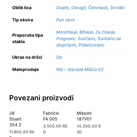
Oblik lica
Ovalni
,
Okrugli
,
Četvrtasti
,
Srcoliki
Tip okvira
Pun okvir
Monofokal
,
Bifokal
,
Za čitanje
,
Preporuka tipa
Progresiv
,
Sunčano
,
Sunčano sa
stakla
dioptrijom
,
Polarizovano
Ukras na dršci
Da
Maloprodaje
Niš – Vojvode Mišića 62
Povezani proizvodi
Jill
Fabricio
Missoni
Stuart
FA 005
187V01
354 2
3.500,00
RS
14.200,00
R
11.800,00
RS
D
SD