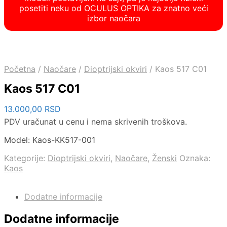
posetiti neku od OCULUS OPTIKA za znatno veći
izbor naočara
Početna
/
Naočare
/
Dioptrijski okviri
/
Kaos 517 C01
Kaos 517 C01
13.000,00
RSD
PDV uračunat u cenu i nema skrivenih troškova.
Model: Kaos-KK517-001
Kategorije:
Dioptrijski okviri
,
Naočare
,
Ženski
Oznaka:
Kaos
Dodatne informacije
Dodatne informacije