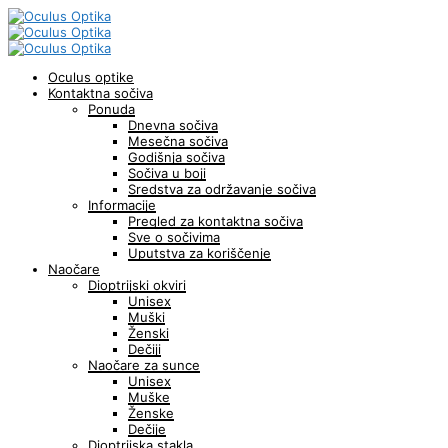
Oculus optike
Kontaktna sočiva
Ponuda
Dnevna sočiva
Mesečna sočiva
Godišnja sočiva
Sočiva u boji
Sredstva za održavanje sočiva
Informacije
Pregled za kontaktna sočiva
Sve o sočivima
Uputstva za koriščenje
Naočare
Dioptrijski okviri
Unisex
Muški
Ženski
Dečiji
Naočare za sunce
Unisex
Muške
Ženske
Dečije
Dioptrijska stakla