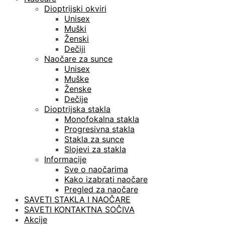
Dioptrijski okviri
Unisex
Muški
Ženski
Dečiji
Naočare za sunce
Unisex
Muške
Ženske
Dečije
Dioptrijska stakla
Monofokalna stakla
Progresivna stakla
Stakla za sunce
Slojevi za stakla
Informacije
Sve o naočarima
Kako izabrati naočare
Pregled za naočare
SAVETI STAKLA I NAOČARE
SAVETI KONTAKTNA SOČIVA
Akcije