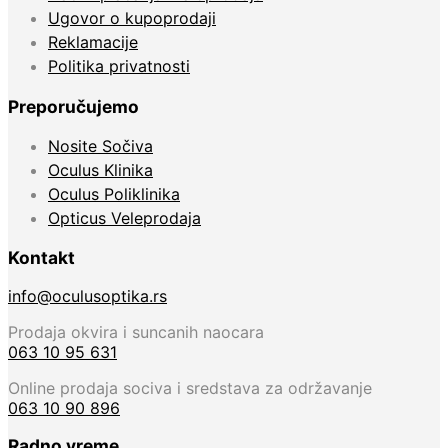
Ugovor o kupoprodaji
Reklamacije
Politika privatnosti
Preporučujemo
Nosite Sočiva
Oculus Klinika
Oculus Poliklinika
Opticus Veleprodaja
Kontakt
info@oculusoptika.rs
Prodaja okvira i suncanih naocara
063 10 95 631
Online prodaja sociva i sredstava za održavanje
063 10 90 896
Radno vreme