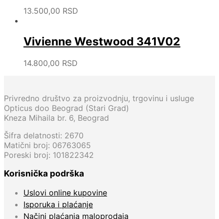
13.500,00
RSD
Vivienne Westwood 341V02
14.800,00
RSD
Privredno društvo za proizvodnju, trgovinu i usluge
Opticus doo Beograd (Stari Grad)
Kneza Mihaila br. 6, Beograd
Šifra delatnosti: 2670
Matični broj: 06763065
Poreski broj: 101822342
Korisnička podrška
Uslovi online kupovine
Isporuka i plaćanje
Načini plaćanja maloprodaja