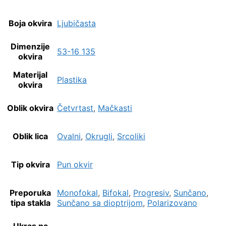
Boja okvira
Ljubičasta
Dimenzije
53-16 135
okvira
Materijal
Plastika
okvira
Oblik okvira
Četvrtast
,
Mačkasti
Oblik lica
Ovalni
,
Okrugli
,
Srcoliki
Tip okvira
Pun okvir
Preporuka
Monofokal
,
Bifokal
,
Progresiv
,
Sunčano
,
tipa stakla
Sunčano sa dioptrijom
,
Polarizovano
Ukras na