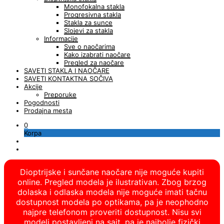
Monofokalna stakla
Progresivna stakla
Stakla za sunce
Slojevi za stakla
Informacije
Sve o naočarima
Kako izabrati naočare
Pregled za naočare
SAVETI STAKLA I NAOČARE
SAVETI KONTAKTNA SOČIVA
Akcije
Preporuke
Pogodnosti
Prodajna mesta
0
Korpa
Dioptrijske i sunčane naočare nije moguće kupiti
online. Pregled modela je ilustrativan. Zbog brzog
dolaska i odlaska modela nije moguće imati tačnu
dostupnost modela po optikama, pa je neophodno
najpre telefonom proveriti dostupnost. Nisu svi
modeli postavljeni na sajt, pa je najbolje fizički