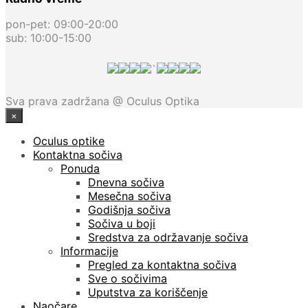
pon-pet: 09:00-20:00
sub: 10:00-15:00
`
Sva prava zadržana @ Oculus Optika
×
Oculus optike
Kontaktna sočiva
Ponuda
Dnevna sočiva
Mesečna sočiva
Godišnja sočiva
Sočiva u boji
Sredstva za održavanje sočiva
Informacije
Pregled za kontaktna sočiva
Sve o sočivima
Uputstva za koriščenje
Naočare