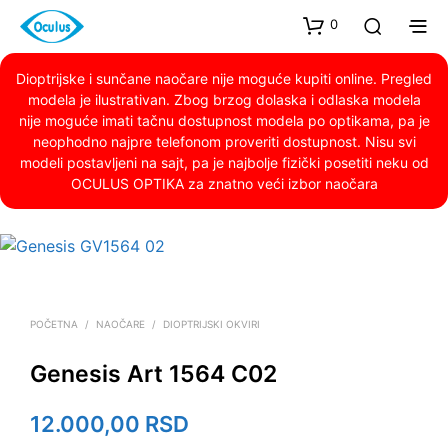
0
Dioptrijske i sunčane naočare nije moguće kupiti online. Pregled
modela je ilustrativan. Zbog brzog dolaska i odlaska modela
nije moguće imati tačnu dostupnost modela po optikama, pa je
neophodno najpre telefonom proveriti dostupnost. Nisu svi
modeli postavljeni na sajt, pa je najbolje fizički posetiti neku od
OCULUS OPTIKA za znatno veći izbor naočara
POČETNA
/
NAOČARE
/
DIOPTRIJSKI OKVIRI
Genesis Art 1564 C02
12.000,00
RSD