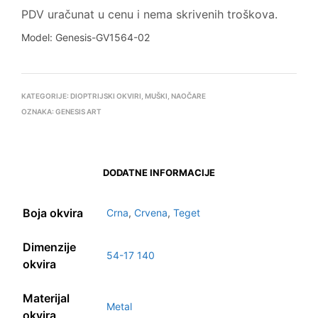
PDV uračunat u cenu i nema skrivenih troškova.
Model: Genesis-GV1564-02
KATEGORIJE:
DIOPTRIJSKI OKVIRI
,
MUŠKI
,
NAOČARE
OZNAKA:
GENESIS ART
DODATNE INFORMACIJE
Boja okvira
Crna
,
Crvena
,
Teget
Dimenzije
54-17 140
okvira
Materijal
Metal
okvira