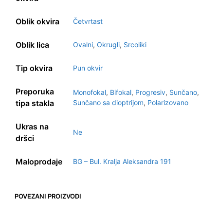
Oblik okvira
Četvrtast
Oblik lica
Ovalni
,
Okrugli
,
Srcoliki
Tip okvira
Pun okvir
Preporuka
Monofokal
,
Bifokal
,
Progresiv
,
Sunčano
,
tipa stakla
Sunčano sa dioptrijom
,
Polarizovano
Ukras na
Ne
dršci
Maloprodaje
BG – Bul. Kralja Aleksandra 191
POVEZANI PROIZVODI