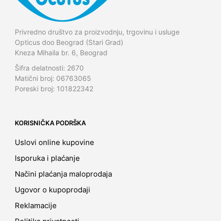
Privredno društvo za proizvodnju, trgovinu i usluge
Opticus doo Beograd (Stari Grad)
Kneza Mihaila br. 6, Beograd
Šifra delatnosti: 2670
Matični broj: 06763065
Poreski broj: 101822342
KORISNIČKA PODRŠKA
Uslovi online kupovine
Isporuka i plaćanje
Načini plaćanja maloprodaja
Ugovor o kupoprodaji
Reklamacije