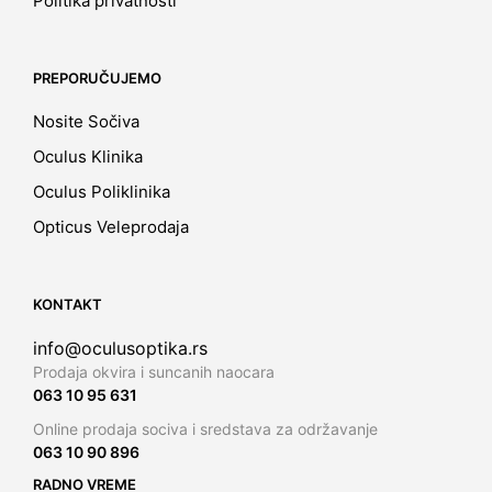
Politika privatnosti
PREPORUČUJEMO
Nosite Sočiva
Oculus Klinika
Oculus Poliklinika
Opticus Veleprodaja
KONTAKT
info@oculusoptika.rs
Prodaja okvira i suncanih naocara
063 10 95 631
Online prodaja sociva i sredstava za održavanje
063 10 90 896
RADNO VREME