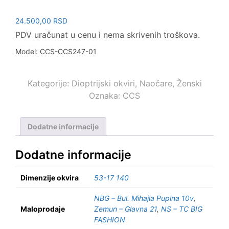
24.500,00
RSD
PDV uračunat u cenu i nema skrivenih troškova.
Model: CCS-CCS247-01
Kategorije:
Dioptrijski okviri
,
Naočare
,
Ženski
Oznaka:
CCS
Dodatne informacije
Dodatne informacije
Dimenzije okvira
53-17 140
NBG – Bul. Mihajla Pupina 10v
,
Maloprodaje
Zemun – Glavna 21
,
NS – TC BIG
FASHION