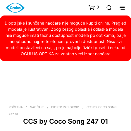
0
Dioptrijske i sunčane naočare nije moguće kupiti online. Pregled
modela je ilustrativan. Zbog brzog dolaska i odlaska modela
nije moguće imati tačnu dostupnost modela po optikama, pa je
neophodno najpre telefonom proveriti dostupnost. Nisu svi
modeli postavljeni na sajt, pa je najbolje fizički posetiti neku od
OCULUS OPTIKA za znatno veći izbor naočara
POČETNA
/
NAOČARE
/
DIOPTRIJSKI OKVIRI
/
CCS BY COCO SONG
247 01
CCS by Coco Song 247 01