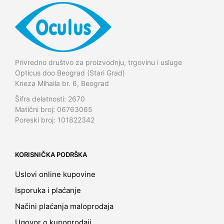
могу
производа.
производа.
бити
изабране
на
страници
производа.
Privredno društvo za proizvodnju, trgovinu i usluge
Opticus doo Beograd (Stari Grad)
Kneza Mihaila br. 6, Beograd
Šifra delatnosti: 2670
Matični broj: 06763065
Poreski broj: 101822342
KORISNIČKA PODRŠKA
Uslovi online kupovine
Isporuka i plaćanje
Načini plaćanja maloprodaja
Ugovor o kupoprodaji