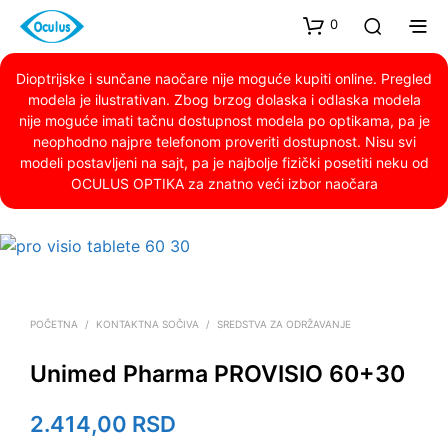
0
Dioptrijske i sunčane naočare nije moguće kupiti online. Pregled
modela je ilustrativan. Zbog brzog dolaska i odlaska modela
nije moguće imati tačnu dostupnost modela po optikama, pa je
neophodno najpre telefonom proveriti dostupnost. Nisu svi
modeli postavljeni na sajt, pa je najbolje fizički posetiti neku od
OCULUS OPTIKA za znatno veći izbor naočara
POČETNA
/
KONTAKTNA SOČIVA
/
SREDSTVA ZA ODRŽAVANJE
Unimed Pharma PROVISIO 60+30
2.414,00
RSD