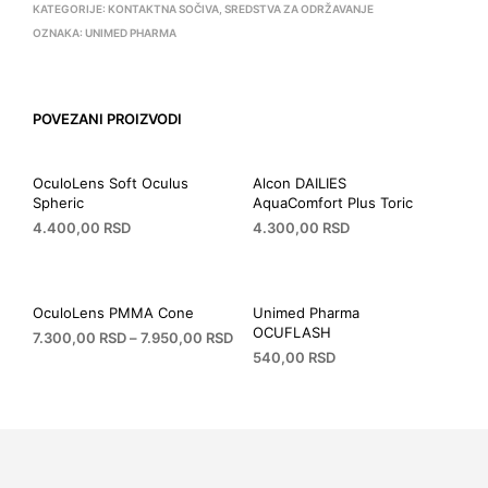
KATEGORIJE:
KONTAKTNA SOČIVA
,
SREDSTVA ZA ODRŽAVANJE
OZNAKA:
UNIMED PHARMA
POVEZANI PROIZVODI
OculoLens Soft Oculus
Alcon DAILIES
Spheric
AquaComfort Plus Toric
4.400,00
RSD
4.300,00
RSD
Овај
Овај
производ
производ
има
има
OculoLens PMMA Cone
Unimed Pharma
више
више
OCUFLASH
7.300,00
RSD
–
7.950,00
RSD
варијанти.
варијанти.
540,00
RSD
Овај
Опције
Опције
производ
могу
могу
има
бити
бити
више
изабране
изабране
варијанти.
на
на
Опције
страници
страници