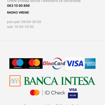
Online prodaja sociva i sredstava za održavanje
063 10 90 896
RADNO VREME
pon-pet: 09:00-20:00
sub: 10:00-15:00
`