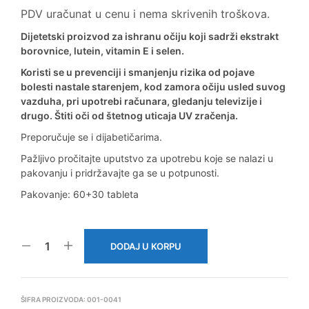
PDV uračunat u cenu i nema skrivenih troškova.
Dijetetski proizvod za ishranu očiju koji sadrži ekstrakt
borovnice, lutein, vitamin E i selen.
Koristi se u prevenciji i smanjenju rizika od pojave
bolesti nastale starenjem, kod zamora očiju usled suvog
vazduha, pri upotrebi računara, gledanju televizije i
drugo. Štiti oči od štetnog uticaja UV zračenja.
Preporučuje se i dijabetičarima.
Pažljivo pročitajte uputstvo za upotrebu koje se nalazi u
pakovanju i pridržavajte ga se u potpunosti.
Pakovanje: 60+30 tableta
DODAJ U KORPU
ŠIFRA PROIZVODA:
001-0041