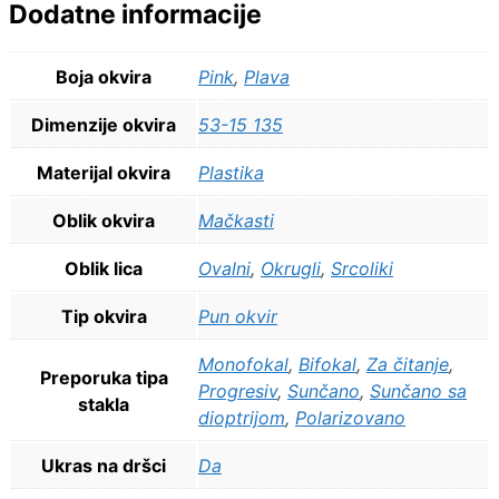
Dodatne informacije
Boja okvira
Pink
,
Plava
Dimenzije okvira
53-15 135
Materijal okvira
Plastika
Oblik okvira
Mačkasti
Oblik lica
Ovalni
,
Okrugli
,
Srcoliki
Tip okvira
Pun okvir
Monofokal
,
Bifokal
,
Za čitanje
,
Preporuka tipa
Progresiv
,
Sunčano
,
Sunčano sa
stakla
dioptrijom
,
Polarizovano
Ukras na dršci
Da