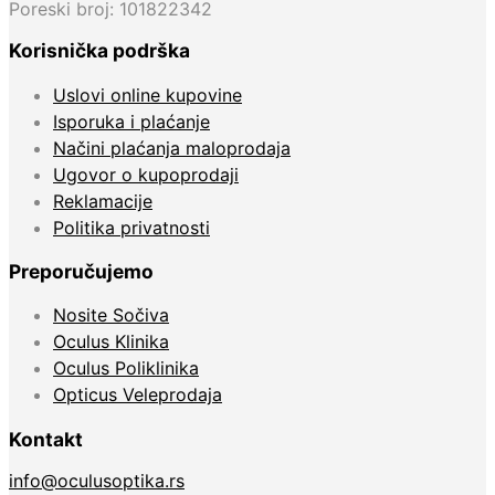
Poreski broj: 101822342
Korisnička podrška
Uslovi online kupovine
Isporuka i plaćanje
Načini plaćanja maloprodaja
Ugovor o kupoprodaji
Reklamacije
Politika privatnosti
Preporučujemo
Nosite Sočiva
Oculus Klinika
Oculus Poliklinika
Opticus Veleprodaja
Kontakt
info@oculusoptika.rs