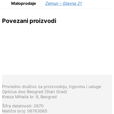
Maloprodaje
Zemun – Glavna 21
Povezani proizvodi
13.600,00
RSD
11.800,00
RSD
12.000,00
RSD
11.800,00
RSD
Privredno društvo za proizvodnju, trgovinu i usluge
Opticus doo Beograd (Stari Grad)
Kneza Mihaila br. 6, Beograd
Šifra delatnosti: 2670
Matični broj: 06763065