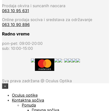
Prodaja okvira i suncanih naocara
063 10 95 631
Online prodaja sociva i sredstava za održavanje
063 10 90 896
Radno vreme
pon-pet: 09:00-20:00
sub: 10:00-15:00
`
Sva prava zadržana @ Oculus Optika
×
Oculus optike
Kontaktna sočiva
Ponuda
Dnevna sočiva