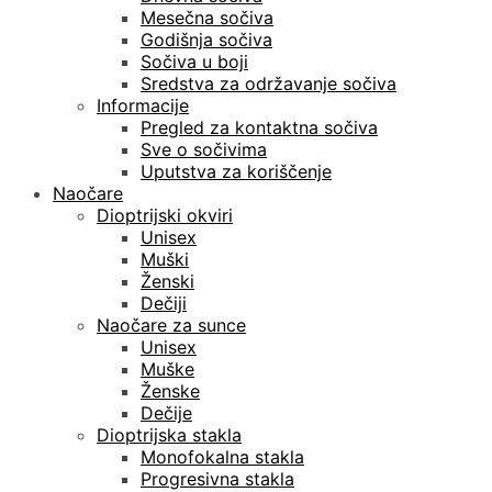
Mesečna sočiva
Godišnja sočiva
Sočiva u boji
Sredstva za održavanje sočiva
Informacije
Pregled za kontaktna sočiva
Sve o sočivima
Uputstva za koriščenje
Naočare
Dioptrijski okviri
Unisex
Muški
Ženski
Dečiji
Naočare za sunce
Unisex
Muške
Ženske
Dečije
Dioptrijska stakla
Monofokalna stakla
Progresivna stakla