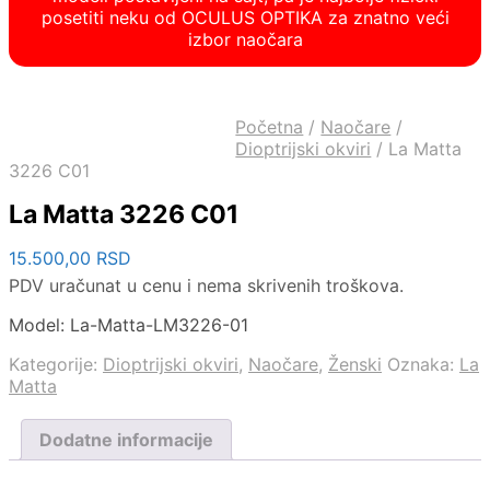
posetiti neku od OCULUS OPTIKA za znatno veći
izbor naočara
Početna
/
Naočare
/
Dioptrijski okviri
/
La Matta
3226 C01
La Matta 3226 C01
15.500,00
RSD
PDV uračunat u cenu i nema skrivenih troškova.
Model: La-Matta-LM3226-01
Kategorije:
Dioptrijski okviri
,
Naočare
,
Ženski
Oznaka:
La
Matta
Dodatne informacije