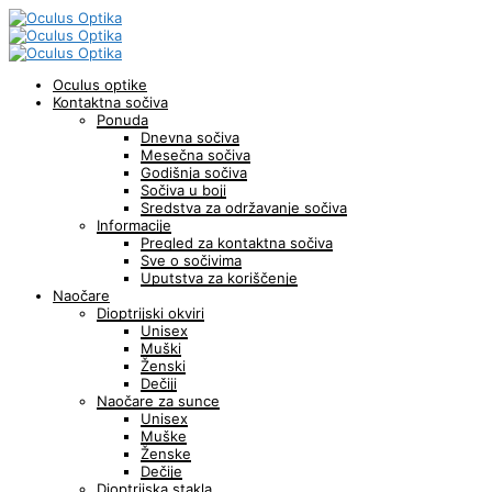
Oculus optike
Kontaktna sočiva
Ponuda
Dnevna sočiva
Mesečna sočiva
Godišnja sočiva
Sočiva u boji
Sredstva za održavanje sočiva
Informacije
Pregled za kontaktna sočiva
Sve o sočivima
Uputstva za koriščenje
Naočare
Dioptrijski okviri
Unisex
Muški
Ženski
Dečiji
Naočare za sunce
Unisex
Muške
Ženske
Dečije
Dioptrijska stakla