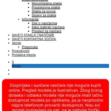
Monofokalna stakla
Progresivna stakla
Stakla za sunce
Slojevi za stakla
Informacije
Sve o naočarima
Kako izabrati naočare
Pregled za naočare
SAVETI STAKLA I NAOČARE
SAVETI KONTAKTNA SOČIVA
Akcije
Preporuke
Pogodnosti
Prodajna mesta
0
Korpa
Dioptrijske i sunčane naočare nije moguće kupiti
online. Pregled modela je ilustrativan. Zbog brzog
dolaska i odlaska modela nije moguće imati tačnu
dostupnost modela po optikama, pa je neophodno
najpre telefonom proveriti dostupnost. Nisu svi
modeli postavljeni na sajt, pa je najbolje fizički